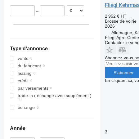
Fliegl Kehrma
–
2 952 €
HT
Brosse de voirie
2026
Allemagne, Ka
Fliegl Agro-Cen
Contacter le ven
Type d'annonce
Abonnez-vous pou
vente
du fabricant
S'abonner
leasing
En cliquant ici, 
crédit
par versements
trade-in ( échange avec supplément )
échange
Année
3