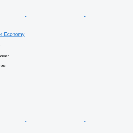
tor Economy
e
osvar
deur