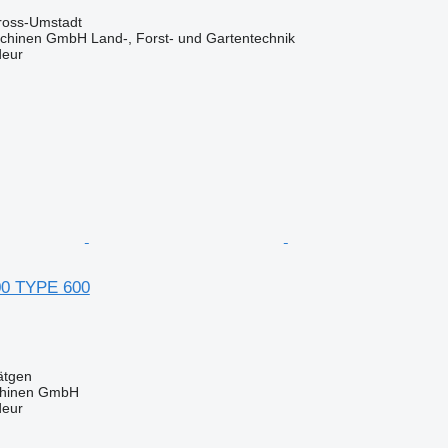
ross-Umstadt
chinen GmbH Land-, Forst- und Gartentechnik
deur
00 TYPE 600
ätgen
hinen GmbH
deur