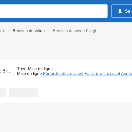
Se 
aux
Brosses de voirie
Brosses de voirie Fliegl
Trier
:
Mise en ligne
:
Brosses de voirie Fliegl
Mise en ligne
Par ordre décroissant
Par ordre croissant
Année