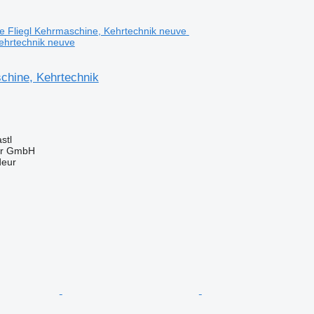
ehrtechnik neuve
chine, Kehrtechnik
stl
ter GmbH
deur