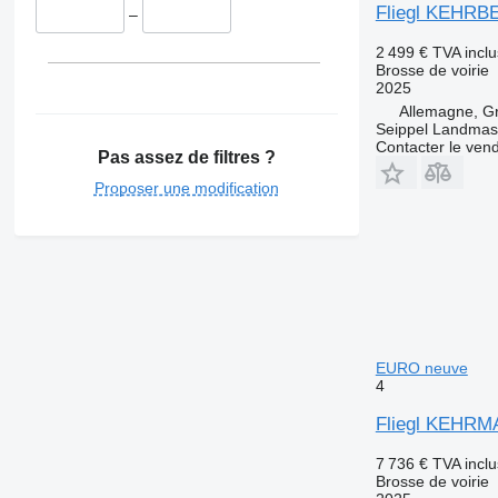
Fliegl KEHR
–
2 499 €
TVA incl
Brosse de voirie
2025
Allemagne, G
Seippel Landmas
Contacter le ven
Pas assez de filtres ?
Proposer une modification
EURO neuve
4
Fliegl KEHR
7 736 €
TVA incl
Brosse de voirie