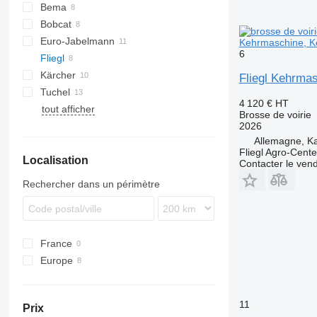
Bema
Bobcat
Euro-Jabelmann
CK
MT
Kehrmaschine, K
6
Fliegl
Kärcher
Citymaster
R-series
Robot
Fliegl Kehrmas
Tuchel
Turbonet
Challenger
Swingo
4 120 €
HT
tout afficher
W-series
Brosse de voirie
2026
Allemagne, Ka
Fliegl Agro-Cen
Localisation
Contacter le ven
Rechercher dans un périmètre
France
Europe
Allemagne
Hongrie
11
Prix