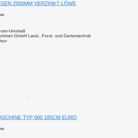
BESEN 2500MM VERZINKT LÖWE
use
ross-Umstadt
chinen GmbH Land-, Forst- und Gartentechnik
deur
MASCHINE TYP 600 185CM EURO
use