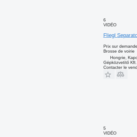
6
VIDÉO
Fliegl Separa
Prix sur demand
Brosse de voirie
Hongrie, Kap
Gépközvetítő Kft.
Contacter le ven
5
VIDÉO