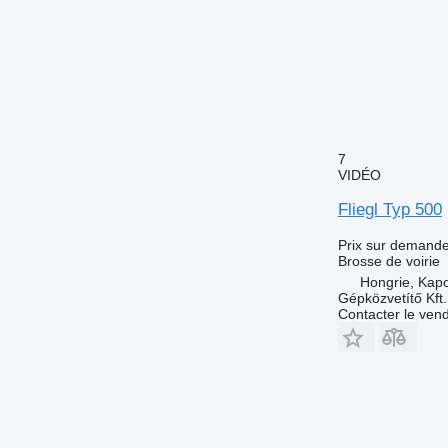
7
VIDÉO
Fliegl Typ 500
Prix sur demand
Brosse de voirie
Hongrie, Kap
Gépközvetítő Kft.
Contacter le ven