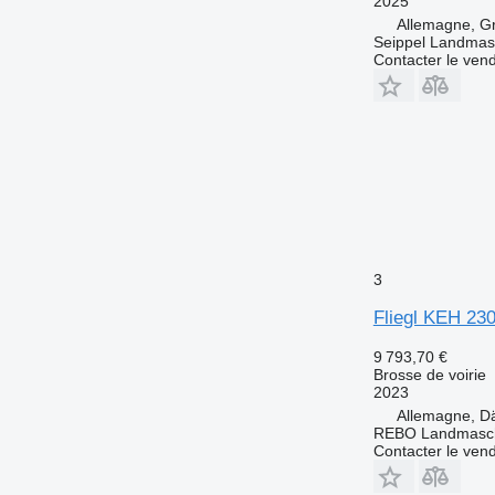
2025
Allemagne, G
Seippel Landmas
Contacter le ven
3
Fliegl KEH 23
9 793,70 €
Brosse de voirie
2023
Allemagne, D
REBO Landmasc
Contacter le ven