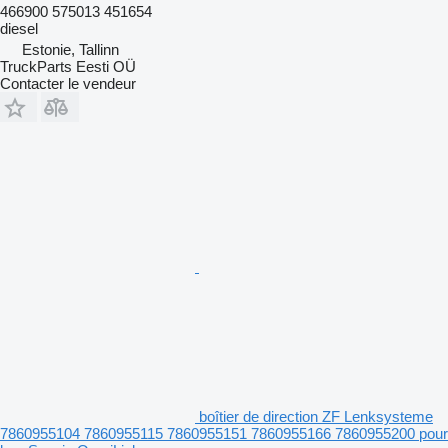
466900 575013 451654
diesel
Estonie, Tallinn
TruckParts Eesti OÜ
Contacter le vendeur
boîtier de direction ZF Lenksysteme
7860955104 7860955115 7860955151 7860955166 7860955200 pour