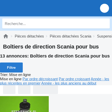
Pièces détachées
Pièces détachées Scania
Suspensi
Boîtiers de direction Scania pour bus
13 annonces:
Boîtiers de direction Scania pour bus
Filtre
Trier
:
Mise en ligne
Mise en ligne
Par ordre décroissant
Par ordre croissant
Année - les
plus récentes en premier
Année - les plus anciens au début