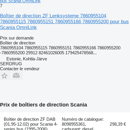
bus Scania OmniLink
7
Boîtier de direction ZF Lenksysteme 7860955104
7860955115 7860955151 7860955166 7860955200 pour bus
Scania OmniLink
Prix sur demande
Boîtier de direction
7860955104 7860955115 7860955151 7860955166 7860955200
-7860955200 29912 82461026005 179425478568...
Estonie, Kohtla-Järve
SERDRUG
Contacter le vendeur
Prix de boîtiers de direction Scania
Boîtier de direction ZF DAB
Numéro de catalogue:
(01.95-12.02) pour Scania 4-
8098955361,
298,39 €
series bus (1995-2006)
carburant: diesel