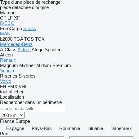
Type d'une pièce de rechange
pièce détachée d'origine
Marque
CF
LF
XF
IVECO
EuroCargo
Stralis
MAN
L2000
TGA
TGS
TGX
Mercedes-Benz
A-Class
Actros
Atego
Sprinter
Atleon
Renault
Magnum
Midliner
Midlum
Premium
Scania
R-series
S-series
Volvo
FH
FMX
VNL
tout afficher
Localisation
Rechercher dans un périmètre
France
Europe
Espagne
Pays-Bas
Roumanie
Lituanie
Danemark
Prix