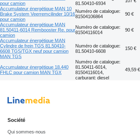
107 €
pour camion
81.50410-6934
Accumulateur énergétique MAN 10
Numéro de catalogue:
Brake System Veerremcilinder 10/16
90 €
81504106864
pour camion
Accumulateur énergétique MAN
Numéro de catalogue:
81.50411-6014 Rembooster Re. pour
90 €
81504116014
camion
Accumulateur énergétique MAN
Cylindre de frein TGS 81.50410-
Numéro de catalogue:
150 €
6608 TGS/TGX neuf pour camion
81.50410-6608
MAN TGS
Numéro de catalogue:
Accumulateur énergétique 18.440
81.50411-6014,
49,59 €
FHLC pour camion MAN TGX
81504116014,
carburant: diesel
Société
Qui sommes-nous