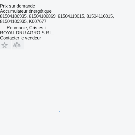
Prix sur demande
Accumulateur énergétique
81504106935, 81504106869, 81504119015, 81504116015,
81504109935, K007677
Roumanie, Cristesti
ROYAL DRU AGRO S.R.L.
Contacter le vendeur