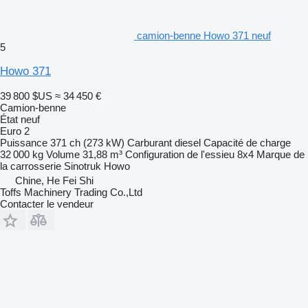
camion-benne Howo 371 neuf
5
Howo 371
39 800 $US
≈ 34 450 €
Camion-benne
État
neuf
Euro 2
Puissance
371 ch (273 kW)
Carburant
diesel
Capacité de charge
32 000 kg
Volume
31,88 m³
Configuration de l'essieu
8x4
Marque de
la carrosserie
Sinotruk Howo
Chine, He Fei Shi
Toffs Machinery Trading Co.,Ltd
Contacter le vendeur