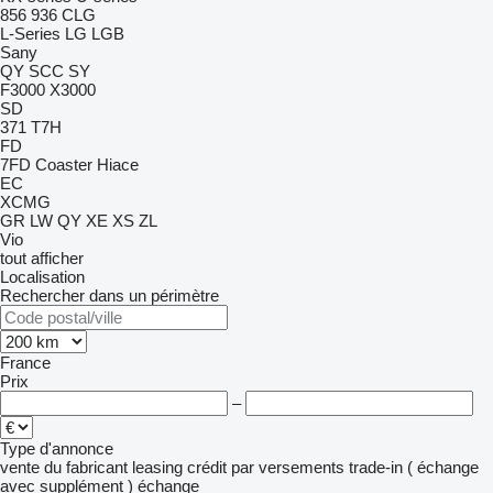
856
936
CLG
L-Series
LG
LGB
Sany
QY
SCC
SY
F3000
X3000
SD
371
T7H
FD
7FD
Coaster
Hiace
EC
XCMG
GR
LW
QY
XE
XS
ZL
Vio
tout afficher
Localisation
Rechercher dans un périmètre
France
Prix
–
Type d'annonce
vente
du fabricant
leasing
crédit
par versements
trade-in ( échange
avec supplément )
échange