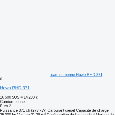
camion-benne Howo RHD 371
6
Howo RHD 371
16 500 $US
≈ 14 280 €
Camion-benne
Euro 2
Puissance
371 ch (273 kW)
Carburant
diesel
Capacité de charge
25 000 kg
Volume
21,38 m³
Configuration de l'essieu
6x4
Marque de