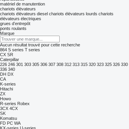
matériel de manutention
chariots élévateurs
chariots élévateurs diesel
chariots élévateurs lourds
chariots
élévateurs électriques
grues d'entrepôt
ponts roulants
Marque
Aucun résultat trouvé pour cette recherche
864
S series
T series
CX
SR
Caterpillar
226
246
301
303
305
306
307
308
312
313
315
320
323
325
326
330
336
340
DH
DX
CA
K-series
Hitachi
ZX
Howo
R-series
Robex
3CX
4CX
SK
Komatsu
FD
PC
WA
KX-series
U-series