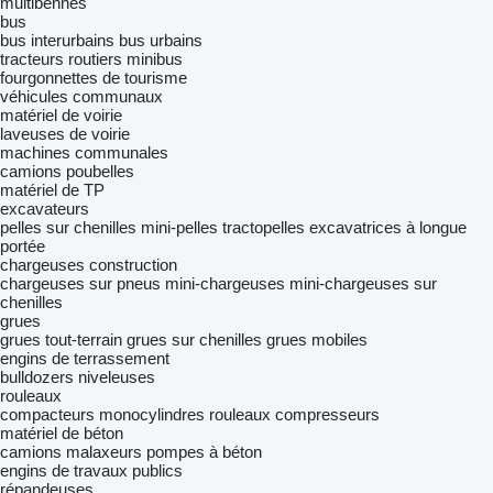
multibennes
bus
bus interurbains
bus urbains
tracteurs routiers
minibus
fourgonnettes de tourisme
véhicules communaux
matériel de voirie
laveuses de voirie
machines communales
camions poubelles
matériel de TP
excavateurs
pelles sur chenilles
mini-pelles
tractopelles
excavatrices à longue
portée
chargeuses construction
chargeuses sur pneus
mini-chargeuses
mini-chargeuses sur
chenilles
grues
grues tout-terrain
grues sur chenilles
grues mobiles
engins de terrassement
bulldozers
niveleuses
rouleaux
compacteurs monocylindres
rouleaux compresseurs
matériel de béton
camions malaxeurs
pompes à béton
engins de travaux publics
répandeuses