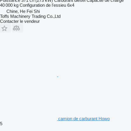
Puissance
371 ch (273 kW)
Carburant
diesel
Capacité de charge
40 000 kg
Configuration de l'essieu
6x4
Chine, He Fei Shi
Toffs Machinery Trading Co.,Ltd
Contacter le vendeur
camion de carburant Howo
5