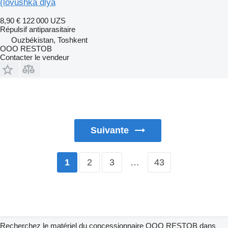
(lovushka dlya
8,90 €
122 000 UZS
Répulsif antiparasitaire
Ouzbékistan, Toshkent
OOO RESTOB
Contacter le vendeur
Suivante
2
3
…
43
1
Recherchez le matériel du concessionnaire OOO RESTOB dans