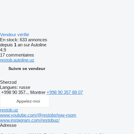
Vendeur vérifié
En stock:
633 annonces
depuis
1
an sur Autoline
4.9
17 commentaires
restob.autoline.uz
Suivre ce vendeur
Sherzod
Langues:
russe
+998 90 357...
Montrer
+998 90 357 88 07
Appelez-moi
restob.uz
www.youtube.com/@restobshow-room
www.instagram.com/restobuz/
Adresse