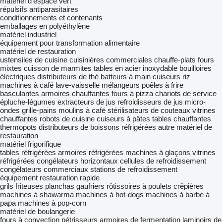
matériel d'espace vert
répulsifs antiparasitaires
conditionnements et contenants
emballages en polyéthylène
matériel industriel
équipement pour transformation alimentaire
matériel de restauration
ustensiles de cuisine
cuisinières commerciales
chauffe-plats
fours
mixtes
cuisson de marmites
tables en acier inoxydable
bouilloires
électriques
distributeurs de thé
batteurs à main
cuiseurs riz
machines à café
lave-vaisselle
mélangeurs
poêles à frire
basculantes
armoires chauffantes
fours à pizza
chariots de service
épluche-légumes
extracteurs de jus
refroidisseurs de jus
micro-
ondes
grille-pains
moulins à café
stérilisateurs de couteaux
vitrines
chauffantes
robots de cuisine
cuiseurs à pâtes
tables chauffantes
thermopots
distributeurs de boissons réfrigérées
autre matériel de
restauration
matériel frigorifique
tables réfrigérées
armoires réfrigérées
machines à glaçons
vitrines
réfrigérées
congélateurs horizontaux
cellules de refroidissement
congélateurs commerciaux
stations de refroidissement
équipement restauration rapide
grils
friteuses
planchas
gaufriers
rôtissoires à poulets
crêpières
machines à shawarma
machines à hot-dogs
machines à barbe à
papa
machines à pop-corn
matériel de boulangerie
fours à convection
pétrisseurs
armoires de fermentation
laminoirs de