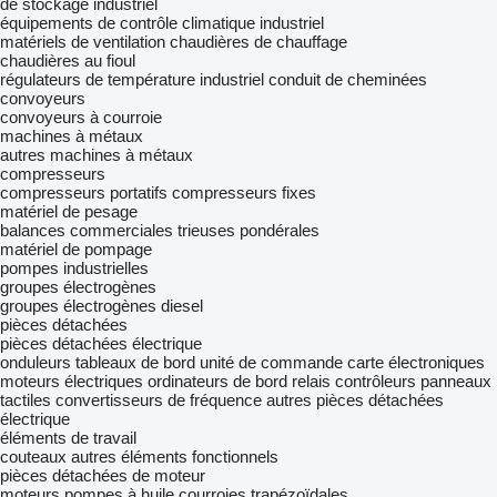
de stockage industriel
équipements de contrôle climatique industriel
matériels de ventilation
chaudières de chauffage
chaudières au fioul
régulateurs de température industriel
conduit de cheminées
convoyeurs
convoyeurs à courroie
machines à métaux
autres machines à métaux
compresseurs
compresseurs portatifs
compresseurs fixes
matériel de pesage
balances commerciales
trieuses pondérales
matériel de pompage
pompes industrielles
groupes électrogènes
groupes électrogènes diesel
pièces détachées
pièces détachées électrique
onduleurs
tableaux de bord
unité de commande
carte électroniques
moteurs électriques
ordinateurs de bord
relais
contrôleurs
panneaux
tactiles
convertisseurs de fréquence
autres pièces détachées
électrique
éléments de travail
couteaux
autres éléments fonctionnels
pièces détachées de moteur
moteurs
pompes à huile
courroies trapézoïdales