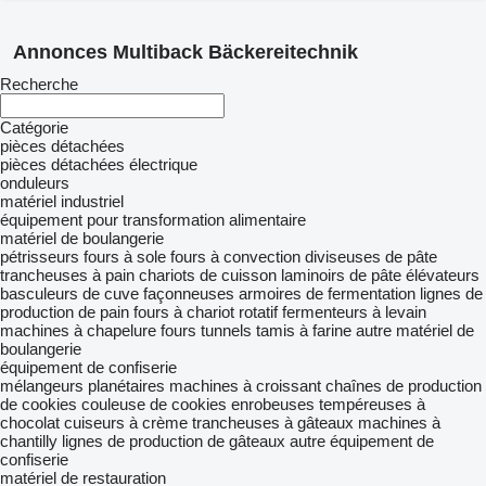
Annonces Multiback Bäckereitechnik
Recherche
Catégorie
pièces détachées
pièces détachées électrique
onduleurs
matériel industriel
équipement pour transformation alimentaire
matériel de boulangerie
pétrisseurs
fours à sole
fours à convection
diviseuses de pâte
trancheuses à pain
chariots de cuisson
laminoirs de pâte
élévateurs
basculeurs de cuve
façonneuses
armoires de fermentation
lignes de
production de pain
fours à chariot rotatif
fermenteurs à levain
machines à chapelure
fours tunnels
tamis à farine
autre matériel de
boulangerie
équipement de confiserie
mélangeurs planétaires
machines à croissant
chaînes de production
de cookies
couleuse de cookies
enrobeuses
tempéreuses à
chocolat
cuiseurs à crème
trancheuses à gâteaux
machines à
chantilly
lignes de production de gâteaux
autre équipement de
confiserie
matériel de restauration