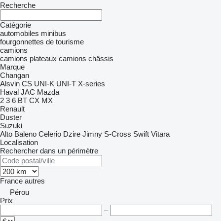
Recherche
Catégorie
automobiles
minibus
fourgonnettes de tourisme
camions
camions plateaux
camions châssis
Marque
Changan
Alsvin
CS
UNI-K
UNI-T
X-series
Haval
JAC
Mazda
2
3
6
BT
CX
MX
Renault
Duster
Suzuki
Alto
Baleno
Celerio
Dzire
Jimny
S-Cross
Swift
Vitara
Localisation
Rechercher dans un périmètre
France
autres
Pérou
Prix
–