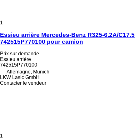
1
Essieu arrière Mercedes-Benz R325-6.2A/C17.5
742515P770100 pour camion
Prix sur demande
Essieu arrière
742515P770100
Allemagne, Munich
LKW Lasic GmbH
Contacter le vendeur
1