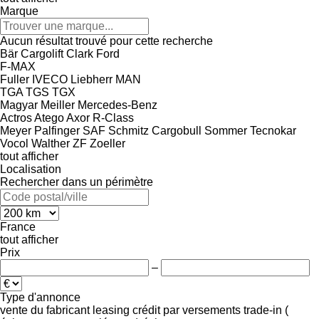
Marque
Aucun résultat trouvé pour cette recherche
Bär Cargolift
Clark
Ford
F-MAX
Fuller
IVECO
Liebherr
MAN
TGA
TGS
TGX
Magyar
Meiller
Mercedes-Benz
Actros
Atego
Axor
R-Class
Meyer
Palfinger
SAF
Schmitz Cargobull
Sommer
Tecnokar
Vocol
Walther
ZF
Zoeller
tout afficher
Localisation
Rechercher dans un périmètre
France
tout afficher
Prix
–
Type d'annonce
vente
du fabricant
leasing
crédit
par versements
trade-in (