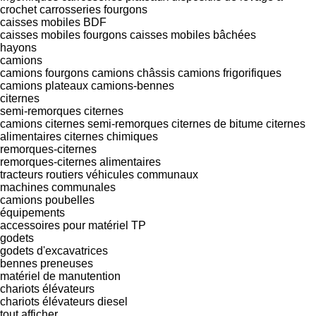
crochet
carrosseries fourgons
caisses mobiles BDF
caisses mobiles fourgons
caisses mobiles bâchées
hayons
camions
camions fourgons
camions châssis
camions frigorifiques
camions plateaux
camions-bennes
citernes
semi-remorques citernes
camions citernes semi-remorques
citernes de bitume
citernes
alimentaires
citernes chimiques
remorques-citernes
remorques-citernes alimentaires
tracteurs routiers
véhicules communaux
machines communales
camions poubelles
équipements
accessoires pour matériel TP
godets
godets d'excavatrices
bennes preneuses
matériel de manutention
chariots élévateurs
chariots élévateurs diesel
tout afficher