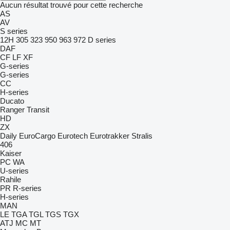
Aucun résultat trouvé pour cette recherche
AS
AV
S series
12H
305
323
950
963
972
D series
DAF
CF
LF
XF
G-series
G-series
CC
H-series
Ducato
Ranger
Transit
HD
ZX
Daily
EuroCargo
Eurotech
Eurotrakker
Stralis
406
Kaiser
PC
WA
U-series
Rahile
PR
R-series
H-series
MAN
LE
TGA
TGL
TGS
TGX
ATJ
MC
MT