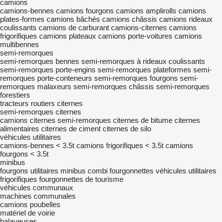
camions
camions-bennes
camions fourgons
camions amplirolls
camions
plates-formes
camions bâchés
camions châssis
camions rideaux
coulissants
camions de carburant
camions-citernes
camions
frigorifiques
camions plateaux
camions porte-voitures
camions
multibennes
semi-remorques
semi-remorques bennes
semi-remorques à rideaux coulissants
semi-remorques porte-engins
semi-remorques plateformes
semi-
remorques porte-conteneurs
semi-remorques fourgons
semi-
remorques malaxeurs
semi-remorques châssis
semi-remorques
forestiers
tracteurs routiers
citernes
semi-remorques citernes
camions citernes semi-remorques
citernes de bitume
citernes
alimentaires
citernes de ciment
citernes de silo
véhicules utilitaires
camions-bennes < 3.5t
camions frigorifiques < 3.5t
camions
fourgons < 3.5t
minibus
fourgons utilitaires
minibus combi
fourgonnettes
véhicules utilitaires
frigorifiques
fourgonnettes de tourisme
véhicules communaux
machines communales
camions poubelles
matériel de voirie
balayeuses