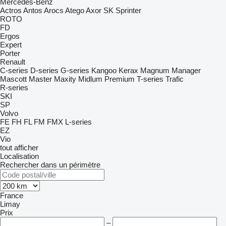
Mercedes-Benz
Actros
Antos
Arocs
Atego
Axor
SK
Sprinter
ROTO
FD
Ergos
Expert
Porter
Renault
C-series
D-series
G-series
Kangoo
Kerax
Magnum
Manager
Mascott
Master
Maxity
Midlum
Premium
T-series
Trafic
R-series
SKI
SP
Volvo
FE
FH
FL
FM
FMX
L-series
EZ
Vio
tout afficher
Localisation
Rechercher dans un périmètre
France
Limay
Prix
–