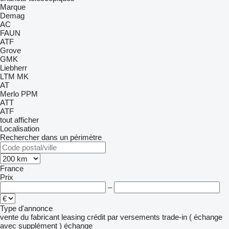
Marque
Demag
AC
FAUN
ATF
Grove
GMK
Liebherr
LTM
MK
AT
Merlo
PPM
ATT
ATF
tout afficher
Localisation
Rechercher dans un périmètre
France
Prix
–
Type d'annonce
vente
du fabricant
leasing
crédit
par versements
trade-in ( échange
avec supplément )
échange