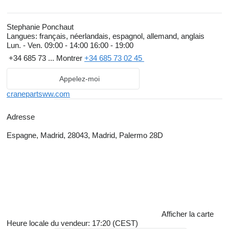
pourquoi nous mettons nos techniciens à disposition pour
réparer vos grues à l'intérieur et à l'extérieur de l'Espagne.
Stephanie Ponchaut
Langues:
français, néerlandais, espagnol, allemand, anglais
Crane & Parts Worldwide
est également le partenaire idéal pour
Lun. - Ven.
09:00 - 14:00 16:00 - 19:00
vos projets de construction.
Crane & Parts Worldwide
peut
+34 685 73 ...
Montrer
+34 685 73 02 45
sélectionner les machines dont vous avez besoin pour vos
projets, quelle que soit la machine, après étude du pays de
Appelez-moi
destination, de la législation en vigueur, des travaux à effectuer...
cranepartsww.com
Crane & Parts Worldwide
est
connu pour sa transparence, sa
Adresse
fiabilité, sa qualité et son service exceptionnel.
Nous voulons être
votre partenaire de confiance et de qualité au niveau
Espagne, Madrid, 28043, Madrid, Palermo 28D
international.
Afficher la carte
Heure locale du vendeur: 17:20 (CEST)