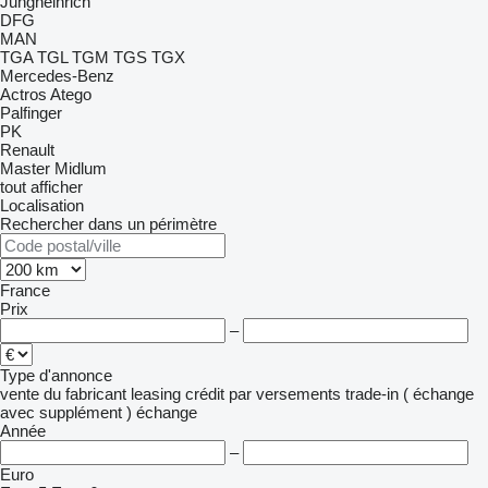
Jungheinrich
DFG
MAN
TGA
TGL
TGM
TGS
TGX
Mercedes-Benz
Actros
Atego
Palfinger
PK
Renault
Master
Midlum
tout afficher
Localisation
Rechercher dans un périmètre
France
Prix
–
Type d'annonce
vente
du fabricant
leasing
crédit
par versements
trade-in ( échange
avec supplément )
échange
Année
–
Euro