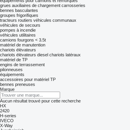
équipements pour camions et remorques
grues auxiliaires de chargement
carrosseries
bennes basculantes
groupes frigorifiques
tracteurs routiers
véhicules communaux
véhicules de secours
pompes à incendie
véhicules utilitaires
camions fourgons < 3.5t
matériel de manutention
chariots élévateurs
chariots élévateurs diesel
chariots latéraux
matériel de TP
engins de terrassement
pilonneuses
équipements
accessoires pour matériel TP
bennes preneuses
Marque
Aucun résultat trouvé pour cette recherche
HX
2420
H-series
IVECO
X-Way