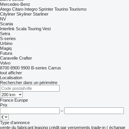
Mercedes-Benz
Atego
Citaro
Integro
Sprinter
Tourino
Tourismo
Cityliner
Skyliner
Starliner
NV
Scania
Interlink
Scala
Touring
Vest
Setra
S-series
Urbino
Magiq
Futura
Caravelle
Crafter
Volvo
8700
8900
9900
B-series
Carrus
tout afficher
Localisation
Rechercher dans un périmètre
France
Europe
Prix
–
Type d'annonce
vente
du fabricant
leasing
crédit
par versements
trade-in ( échange