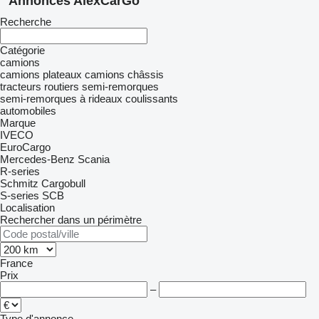
Annonces AlexCarGo
Recherche
Catégorie
camions
camions plateaux
camions châssis
tracteurs routiers
semi-remorques
semi-remorques à rideaux coulissants
automobiles
Marque
IVECO
EuroCargo
Mercedes-Benz
Scania
R-series
Schmitz Cargobull
S-series
SCB
Localisation
Rechercher dans un périmètre
France
Prix
–
Type d'annonce