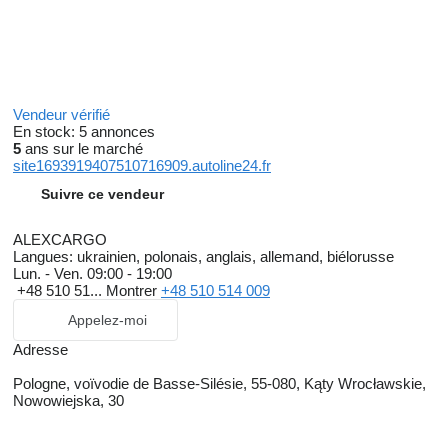
Vendeur vérifié
En stock:
5 annonces
5
ans sur le marché
site1693919407510716909.autoline24.fr
Suivre ce vendeur
ALEXCARGO
Langues:
ukrainien, polonais, anglais, allemand, biélorusse
Lun. - Ven.
09:00 - 19:00
+48 510 51...
Montrer
+48 510 514 009
Appelez-moi
Adresse
Pologne, voïvodie de Basse-Silésie, 55-080, Kąty Wrocławskie,
Nowowiejska, 30