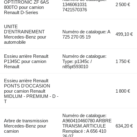
OPTITRONIC ZF 6AS
1346061031
2 500 €
800TO pour camion
7421570376
Renault D-Series
UNITE
D'ENTRAINEMENT
Numéro de catalogue: A
499,10 €
Mercedes-Benz pour
725 270 05 19
automobile
Essieu arrière Renault
Numéro de catalogue:
P1345C pour camion
Type: p1345c /
1 750 €
Renault
n85pt593010
Essieu arrière Renault
PONTS D'OCCASION
pour camion Renault
1 800 €
MIDLUM - PREMIUM - D -
T
Numéro de catalogue:
Arbre de transmission
A960410460780 ARBRE
Mercedes-Benz pour
TRANSM.ARTICULE
634,20 €
camion
Remplacé : A 656 410
26 07