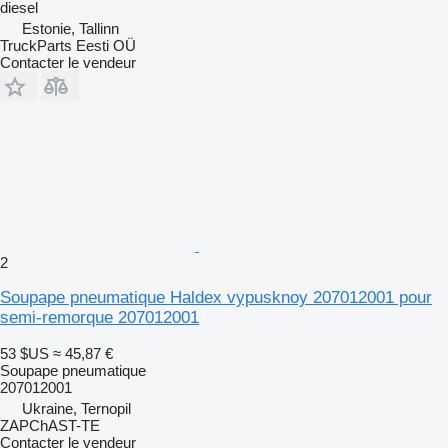
diesel
Estonie, Tallinn
TruckParts Eesti OÜ
Contacter le vendeur
2
Soupape pneumatique Haldex vypusknoy 207012001 pour
semi-remorque 207012001
53 $US
≈ 45,87 €
Soupape pneumatique
207012001
Ukraine, Ternopil
ZAPChAST-TE
Contacter le vendeur