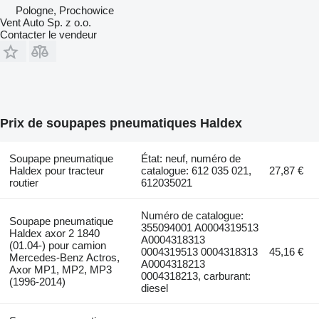
Pologne, Prochowice
Vent Auto Sp. z o.o.
Contacter le vendeur
Prix de soupapes pneumatiques Haldex
Soupape pneumatique
État: neuf, numéro de
Haldex pour tracteur
catalogue: 612 035 021,
27,87 €
routier
612035021
Numéro de catalogue:
Soupape pneumatique
355094001 A0004319513
Haldex axor 2 1840
A0004318313
(01.04-) pour camion
0004319513 0004318313
45,16 €
Mercedes-Benz Actros,
A0004318213
Axor MP1, MP2, MP3
0004318213, carburant:
(1996-2014)
diesel