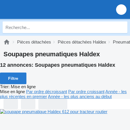
Pièces détachées
Pièces détachées Haldex
Pneumat
Soupapes pneumatiques Haldex
12 annonces:
Soupapes pneumatiques Haldex
Filtre
Trier
:
Mise en ligne
Mise en ligne
Par ordre décroissant
Par ordre croissant
Année - les
plus récentes en premier
Année - les plus anciens au début