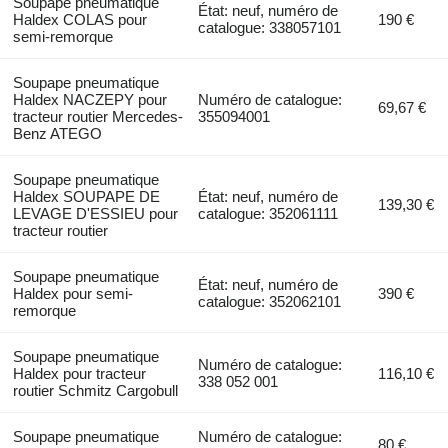
Soupape pneumatique
État: neuf, numéro de
Haldex COLAS pour
190 €
catalogue: 338057101
semi-remorque
Soupape pneumatique
Haldex NACZEPY pour
Numéro de catalogue:
69,67 €
tracteur routier Mercedes-
355094001
Benz ATEGO
Soupape pneumatique
Haldex SOUPAPE DE
État: neuf, numéro de
139,30 €
LEVAGE D'ESSIEU pour
catalogue: 352061111
tracteur routier
Soupape pneumatique
État: neuf, numéro de
Haldex pour semi-
390 €
catalogue: 352062101
remorque
Soupape pneumatique
Numéro de catalogue:
Haldex pour tracteur
116,10 €
338 052 001
routier Schmitz Cargobull
Soupape pneumatique
Numéro de catalogue:
80 €