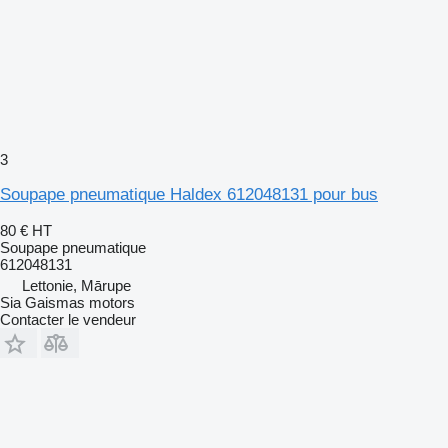
3
Soupape pneumatique Haldex 612048131 pour bus
80 €
HT
Soupape pneumatique
612048131
Lettonie, Mārupe
Sia Gaismas motors
Contacter le vendeur