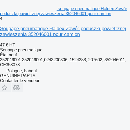
soupape pneumatique Haldex Zawór
poduszki powietrznej zawieszenia 352046001 pour camion
4
Soupape pneumatique Haldex Zawór poduszki powietrznej
zawieszenia 352046001 pour camion
47 €
HT
Soupape pneumatique
État
neuf
352046001 352046001,0243200306, 1524288, 207602, 352046011,
CF353073
Pologne, Łańcut
GENUINE PARTS
Contacter le vendeur