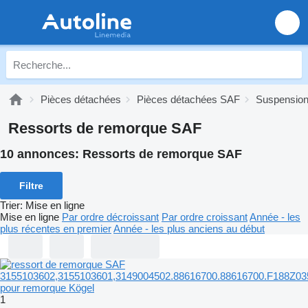
Pièces détachées
Pièces détachées SAF
Suspensio
Ressorts de remorque SAF
10 annonces:
Ressorts de remorque SAF
Filtre
Trier
:
Mise en ligne
Mise en ligne
Par ordre décroissant
Par ordre croissant
Année - les
plus récentes en premier
Année - les plus anciens au début
1