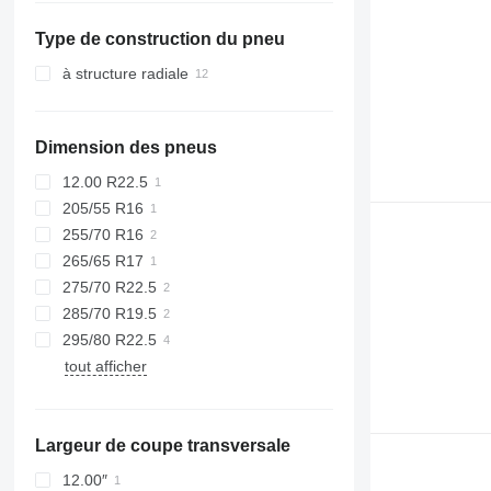
Slovaquie
Vario
Type de construction du pneu
Belgique
Vito
Pologne
à structure radiale
Roumanie
Dimension des pneus
12.00 R22.5
205/55 R16
255/70 R16
265/65 R17
275/70 R22.5
285/70 R19.5
295/80 R22.5
tout afficher
Largeur de coupe transversale
12.00″