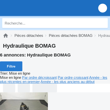
Pièces détachées
Pièces détachées BOMAG
Hydra
Hydraulique BOMAG
6 annonces:
Hydraulique BOMAG
Filtre
Trier
:
Mise en ligne
Mise en ligne
Par ordre décroissant
Par ordre croissant
Année - les
plus récentes en premier
Année - les plus anciens au début