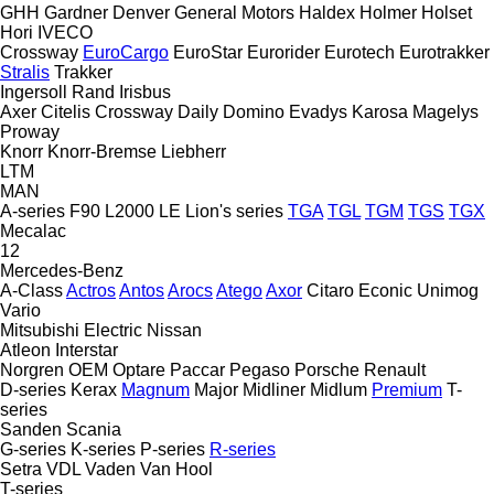
GHH
Gardner Denver
General Motors
Haldex
Holmer
Holset
Hori
IVECO
Crossway
EuroCargo
EuroStar
Eurorider
Eurotech
Eurotrakker
Stralis
Trakker
Ingersoll Rand
Irisbus
Axer
Citelis
Crossway
Daily
Domino
Evadys
Karosa
Magelys
Proway
Knorr
Knorr-Bremse
Liebherr
LTM
MAN
A-series
F90
L2000
LE
Lion's series
TGA
TGL
TGM
TGS
TGX
Mecalac
12
Mercedes-Benz
A-Class
Actros
Antos
Arocs
Atego
Axor
Citaro
Econic
Unimog
Vario
Mitsubishi Electric
Nissan
Atleon
Interstar
Norgren
OEM
Optare
Paccar
Pegaso
Porsche
Renault
D-series
Kerax
Magnum
Major
Midliner
Midlum
Premium
T-
series
Sanden
Scania
G-series
K-series
P-series
R-series
Setra
VDL
Vaden
Van Hool
T-series