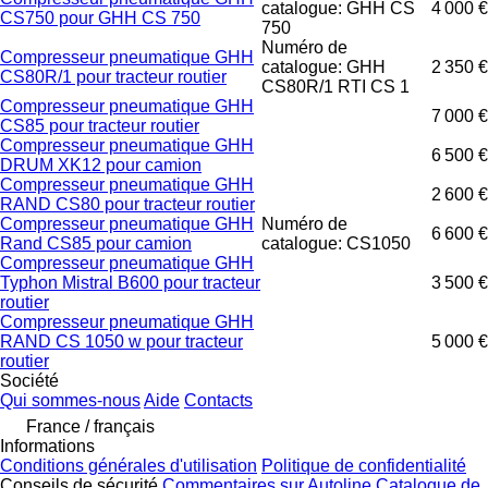
catalogue: GHH CS
4 000 €
CS750 pour GHH CS 750
750
Numéro de
Compresseur pneumatique GHH
catalogue: GHH
2 350 €
CS80R/1 pour tracteur routier
CS80R/1 RTI CS 1
Compresseur pneumatique GHH
7 000 €
CS85 pour tracteur routier
Compresseur pneumatique GHH
6 500 €
DRUM XK12 pour camion
Compresseur pneumatique GHH
2 600 €
RAND CS80 pour tracteur routier
Compresseur pneumatique GHH
Numéro de
6 600 €
Rand CS85 pour camion
catalogue: CS1050
Compresseur pneumatique GHH
Typhon Mistral B600 pour tracteur
3 500 €
routier
Compresseur pneumatique GHH
RAND CS 1050 w pour tracteur
5 000 €
routier
Société
Qui sommes-nous
Aide
Contacts
France / français
Informations
Conditions générales d'utilisation
Politique de confidentialité
Conseils de sécurité
Commentaires sur Autoline
Catalogue de