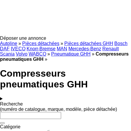
Déposer une annonce
Autoline
»
Pièces détachées
»
Pièces détachées GHH
Bosch
DAF
IVECO
Knorr-Bremse
MAN
Mercedes-Benz
Renault
Scania
Volvo
WABCO
»
Pneumatique GHH
»
Compresseurs
pneumatiques GHH
»
Compresseurs
pneumatiques GHH
Recherche
(numéro de catalogue, marque, modèle, pièce détachée)
Catégorie