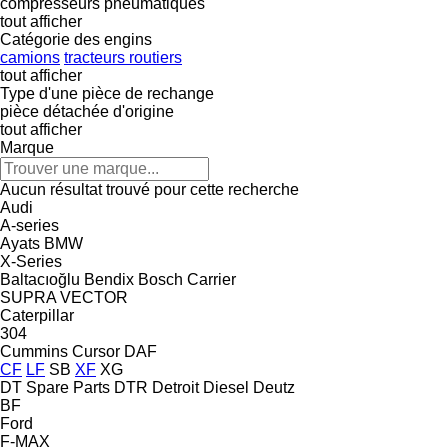
compresseurs pneumatiques
tout afficher
Catégorie des engins
camions
tracteurs routiers
tout afficher
Type d'une pièce de rechange
pièce détachée d'origine
tout afficher
Marque
Aucun résultat trouvé pour cette recherche
Audi
A-series
Ayats
BMW
X-Series
Baltacıoğlu
Bendix
Bosch
Carrier
SUPRA
VECTOR
Caterpillar
304
Cummins
Cursor
DAF
CF
LF
SB
XF
XG
DT Spare Parts
DTR
Detroit Diesel
Deutz
BF
Ford
F-MAX