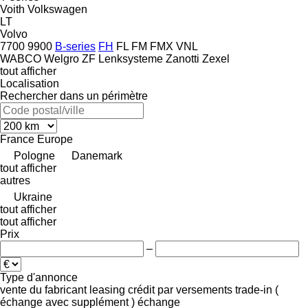
Voith
Volkswagen
LT
Volvo
7700
9900
B-series
FH
FL
FM
FMX
VNL
WABCO
Welgro
ZF Lenksysteme
Zanotti
Zexel
tout afficher
Localisation
Rechercher dans un périmètre
France
Europe
Pologne
Danemark
tout afficher
autres
Ukraine
tout afficher
tout afficher
Prix
–
Type d'annonce
vente
du fabricant
leasing
crédit
par versements
trade-in (
échange avec supplément )
échange