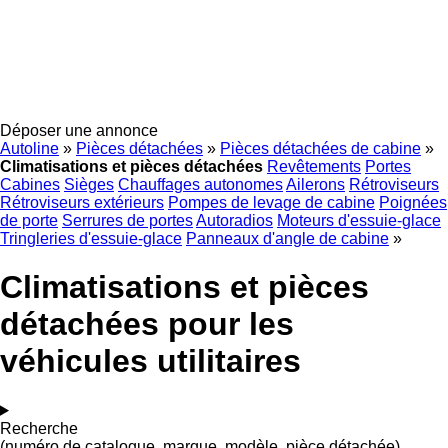
Déposer une annonce
Autoline
»
Pièces détachées
»
Pièces détachées de cabine
»
Climatisations et pièces détachées
Revêtements
Portes
Cabines
Sièges
Chauffages autonomes
Ailerons
Rétroviseurs
Rétroviseurs extérieurs
Pompes de levage de cabine
Poignées
de porte
Serrures de portes
Autoradios
Moteurs d'essuie-glace
Tringleries d'essuie-glace
Panneaux d'angle de cabine
»
Climatisations et pièces
détachées pour les
véhicules utilitaires
Recherche
(numéro de catalogue, marque, modèle, pièce détachée)