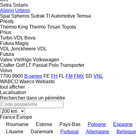
Setra
Solaris
Alpino
Urbino
Spal
Spheros
Sutrak
TI Automotive
Temsa
Prestij
Thermo King
Thermo
Tirsan
Toyota
Prius
Turbo
VDL Bova
Futura
Magiq
VDL Jonckheere
VDL
Futura
Valeo
Vitrifrigo
Volkswagen
Crafter
Golf
LT
Passat
Polo
Transporter
Volvo
7700
9900
B-series
FE
FH
FL
FM
FMX
SD
VNL
WABCO
Waeco
Webasto
tout afficher
Localisation
Rechercher dans un périmètre
France
Europe
Roumanie
Estonie
Pays-Bas
Pologne
Espagne
Lituanie
Danemark
Portugal
Allemagne
Belgique