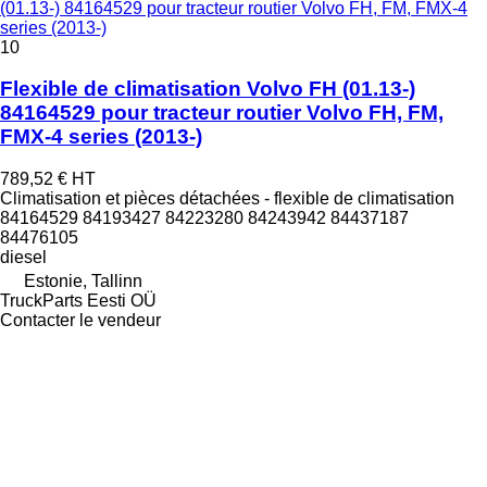
(01.13-) 84164529 pour tracteur routier Volvo FH, FM, FMX-4
series (2013-)
10
Flexible de climatisation Volvo FH (01.13-)
84164529 pour tracteur routier Volvo FH, FM,
FMX-4 series (2013-)
789,52 €
HT
Climatisation et pièces détachées - flexible de climatisation
84164529 84193427 84223280 84243942 84437187
84476105
diesel
Estonie, Tallinn
TruckParts Eesti OÜ
Contacter le vendeur