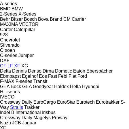
A-series
BMC
BMW
2-Series
X-Series
Behr
Bitzer
Bosch
Bova
Brand
CM
Carrier
MAXIMA
VECTOR
Carter
Caterpillar
928
Chevrolet
Silverado
Citroen
C-series
Jumper
DAF
CF
LF
XF
XG
Delta
Dennis
Denso
Dirna
Dometic
Eaton
Eberspächer
Ebmpapst
Egelhof
Eos
Fast
Febi
Fiat
Ford
F-MAX
F-series
Transit
GEA Bock
GEA
Goodyear
Haldex
Hella
Hyundai
HL-series
IVECO
Crossway
Daily
EuroCargo
EuroStar
Eurotech
Eurotrakker
S-
Way
Stralis
Trakker
Indel B
International
Irisbus
Crossway
Daily
Magelys
Proway
Isuzu
JCB
Jaguar
XF