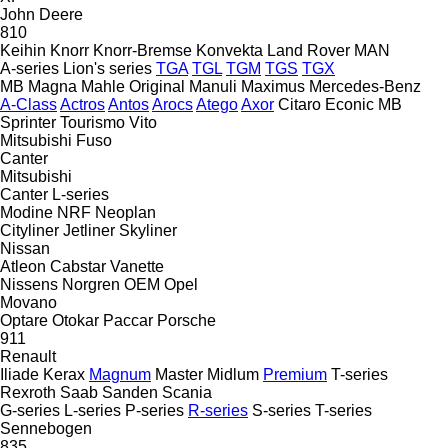
John Deere
810
Keihin
Knorr
Knorr-Bremse
Konvekta
Land Rover
MAN
A-series
Lion's series
TGA
TGL
TGM
TGS
TGX
MB
Magna
Mahle Original
Manuli
Maximus
Mercedes-Benz
A-Class
Actros
Antos
Arocs
Atego
Axor
Citaro
Econic
MB
Sprinter
Tourismo
Vito
Mitsubishi Fuso
Canter
Mitsubishi
Canter
L-series
Modine
NRF
Neoplan
Cityliner
Jetliner
Skyliner
Nissan
Atleon
Cabstar
Vanette
Nissens
Norgren
OEM
Opel
Movano
Optare
Otokar
Paccar
Porsche
911
Renault
Iliade
Kerax
Magnum
Master
Midlum
Premium
T-series
Rexroth
Saab
Sanden
Scania
G-series
L-series
P-series
R-series
S-series
T-series
Sennebogen
835