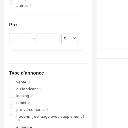
autres
Espagne
Vito
Portugal
Ukraine
Pologne
Prix
Lituanie
Estonie
–
Belgique
Roumanie
Type d'annonce
vente
du fabricant
leasing
crédit
par versements
trade-in ( échange avec supplément )
échange