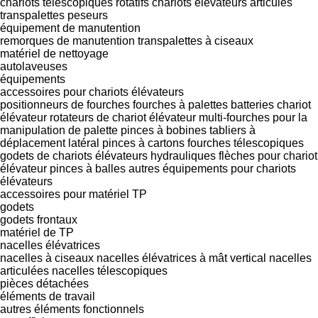
chariots télescopiques rotatifs
chariots élévateurs articulés
transpalettes peseurs
équipement de manutention
remorques de manutention
transpalettes à ciseaux
matériel de nettoyage
autolaveuses
équipements
accessoires pour chariots élévateurs
positionneurs de fourches
fourches à palettes
batteries chariot
élévateur
rotateurs de chariot élévateur
multi-fourches pour la
manipulation de palette
pinces à bobines
tabliers à
déplacement latéral
pinces à cartons
fourches télescopiques
godets de chariots élévateurs hydrauliques
flèches pour chariot
élévateur
pinces à balles
autres équipements pour chariots
élévateurs
accessoires pour matériel TP
godets
godets frontaux
matériel de TP
nacelles élévatrices
nacelles à ciseaux
nacelles élévatrices à mât vertical
nacelles
articulées
nacelles télescopiques
pièces détachées
éléments de travail
autres éléments fonctionnels