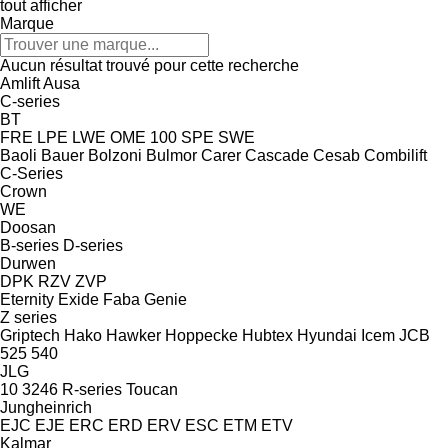
tout afficher
Marque
Aucun résultat trouvé pour cette recherche
Amlift
Ausa
C-series
BT
FRE
LPE
LWE
OME 100
SPE
SWE
Baoli
Bauer
Bolzoni
Bulmor
Carer
Cascade
Cesab
Combilift
C-Series
Crown
WE
Doosan
B-series
D-series
Durwen
DPK
RZV
ZVP
Eternity
Exide
Faba
Genie
Z series
Griptech
Hako
Hawker
Hoppecke
Hubtex
Hyundai
Icem
JCB
525
540
JLG
10
3246
R-series
Toucan
Jungheinrich
EJC
EJE
ERC
ERD
ERV
ESC
ETM
ETV
Kalmar