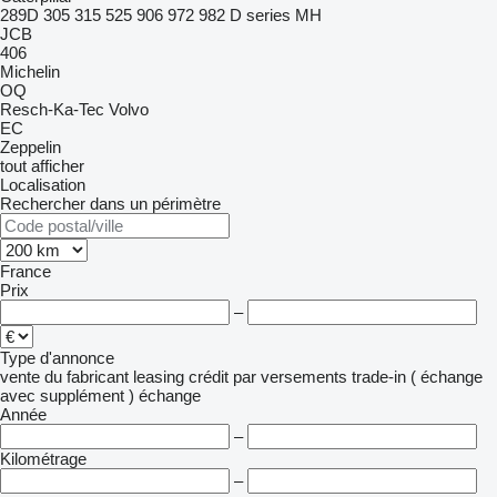
289D
305
315
525
906
972
982
D series
MH
JCB
406
Michelin
OQ
Resch-Ka-Tec
Volvo
EC
Zeppelin
tout afficher
Localisation
Rechercher dans un périmètre
France
Prix
–
Type d'annonce
vente
du fabricant
leasing
crédit
par versements
trade-in ( échange
avec supplément )
échange
Année
–
Kilométrage
–