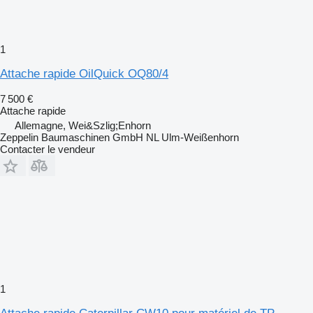
1
Attache rapide OilQuick OQ80/4
7 500 €
Attache rapide
Allemagne, Wei&Szlig;Enhorn
Zeppelin Baumaschinen GmbH NL Ulm-Weißenhorn
Contacter le vendeur
1