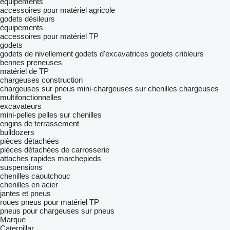
équipements
accessoires pour matériel agricole
godets désileurs
équipements
accessoires pour matériel TP
godets
godets de nivellement
godets d'excavatrices
godets cribleurs
bennes preneuses
matériel de TP
chargeuses construction
chargeuses sur pneus
mini-chargeuses sur chenilles
chargeuses
multifonctionnelles
excavateurs
mini-pelles
pelles sur chenilles
engins de terrassement
bulldozers
pièces détachées
pièces détachées de carrosserie
attaches rapides
marchepieds
suspensions
chenilles caoutchouc
chenilles en acier
jantes et pneus
roues
pneus pour matériel TP
pneus pour chargeuses sur pneus
Marque
Caterpillar