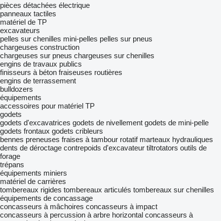
pièces détachées électrique
panneaux tactiles
matériel de TP
excavateurs
pelles sur chenilles
mini-pelles
pelles sur pneus
chargeuses construction
chargeuses sur pneus
chargeuses sur chenilles
engins de travaux publics
finisseurs à béton
fraiseuses routières
engins de terrassement
bulldozers
équipements
accessoires pour matériel TP
godets
godets d'excavatrices
godets de nivellement
godets de mini-pelle
godets frontaux
godets cribleurs
bennes preneuses
fraises à tambour rotatif
marteaux hydrauliques
dents de déroctage
contrepoids d'excavateur
tiltrotators
outils de
forage
trépans
équipements miniers
matériel de carrières
tombereaux rigides
tombereaux articulés
tombereaux sur chenilles
équipements de concassage
concasseurs à mâchoires
concasseurs à impact
concasseurs à percussion à arbre horizontal
concasseurs à