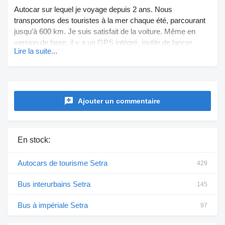
Autocar sur lequel je voyage depuis 2 ans. Nous
transportons des touristes à la mer chaque été, parcourant
jusqu'à 600 km. Je suis satisfait de la voiture. Même en
version de base, il y a un GPS intégré, inutile de lancer
Lire la suite...
Google Maps sur le téléphone. Il y a aussi des rétroviseurs
chauffants, mais nous ne les avons pas utilisés car nous
voyageons en été et au début de l'automne. Il y a un an, il
s'est arrêté en cours de trajet, mais cela ne s'est plus
reproduit. Il y a de petits défauts dans la suspension - il
Ajouter un commentaire
manque de douceur. Ce n'est pas surprenant, puisque nos
routes sont toutes pleines de nids-de-poule et ont depuis
longtemps besoin de réparations adéquates.
En stock:
Autocars de tourisme Setra
429
Bus interurbains Setra
145
Bus à impériale Setra
97