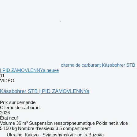
citerne de carburant Kässbohrer STB
| PID ZAMOVLENNYa neuve
11
VIDÉO
Kässbohrer STB | PID ZAMOVLENNYa
Prix sur demande
Citerne de carburant
2026
État
neuf
Volume
36 m³
Suspension
ressort/pneumatique
Poids net à vide
5 150 kg
Nombre d'essieux
3
5 compartiment
Ukraine, Kyievo - Sviatoshynskyi r-on, s.Buzova