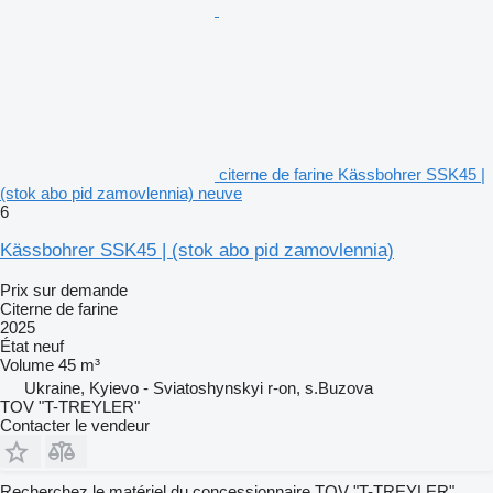
citerne de farine Kässbohrer SSK45 |
(stok abo pid zamovlennia) neuve
6
Kässbohrer SSK45 | (stok abo pid zamovlennia)
Prix sur demande
Citerne de farine
2025
État
neuf
Volume
45 m³
Ukraine, Kyievo - Sviatoshynskyi r-on, s.Buzova
TOV "T-TREYLER"
Contacter le vendeur
Recherchez le matériel du concessionnaire TOV "T-TREYLER"