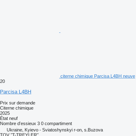
citerne chimique Parcisa L4BH neuve
20
Parcisa L4BH
Prix sur demande
Citerne chimique
2025
État
neuf
Nombre d'essieux
3
0 compartiment
Ukraine, Kyievo - Sviatoshynskyi r-on, s.Buzova
TOV "T-TREYLER"