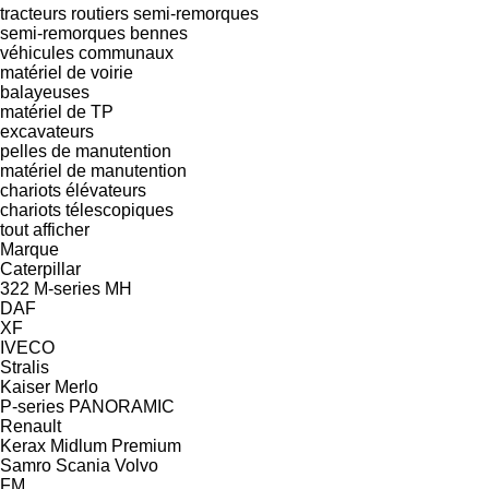
tracteurs routiers
semi-remorques
semi-remorques bennes
véhicules communaux
matériel de voirie
balayeuses
matériel de TP
excavateurs
pelles de manutention
matériel de manutention
chariots élévateurs
chariots télescopiques
tout afficher
Marque
Caterpillar
322
M-series
MH
DAF
XF
IVECO
Stralis
Kaiser
Merlo
P-series
PANORAMIC
Renault
Kerax
Midlum
Premium
Samro
Scania
Volvo
FM