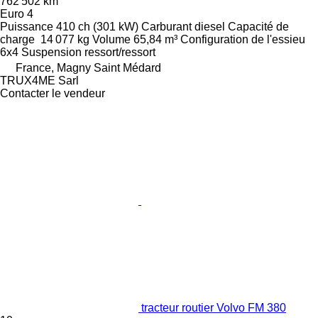
762 502 km
Euro 4
Puissance
410 ch (301 kW)
Carburant
diesel
Capacité de
charge
14 077 kg
Volume
65,84 m³
Configuration de l'essieu
6x4
Suspension
ressort/ressort
France, Magny Saint Médard
TRUX4ME Sarl
Contacter le vendeur
tracteur routier Volvo FM 380