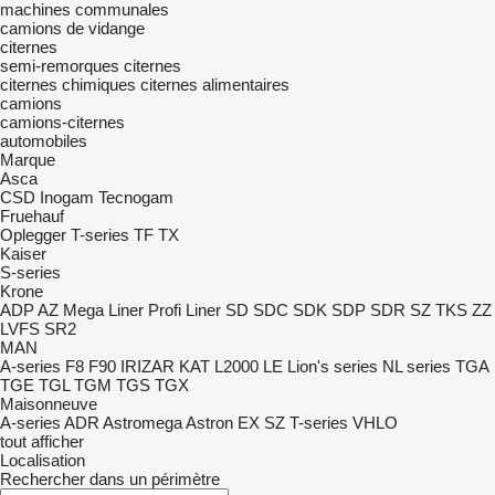
machines communales
camions de vidange
citernes
semi-remorques citernes
citernes chimiques
citernes alimentaires
camions
camions-citernes
automobiles
Marque
Asca
CSD
Inogam
Tecnogam
Fruehauf
Oplegger
T-series
TF
TX
Kaiser
S-series
Krone
ADP
AZ
Mega Liner
Profi Liner
SD
SDC
SDK
SDP
SDR
SZ
TKS
ZZ
LVFS
SR2
MAN
A-series
F8
F90
IRIZAR
KAT
L2000
LE
Lion's series
NL series
TGA
TGE
TGL
TGM
TGS
TGX
Maisonneuve
A-series
ADR
Astromega
Astron
EX
SZ
T-series
VHLO
tout afficher
Localisation
Rechercher dans un périmètre