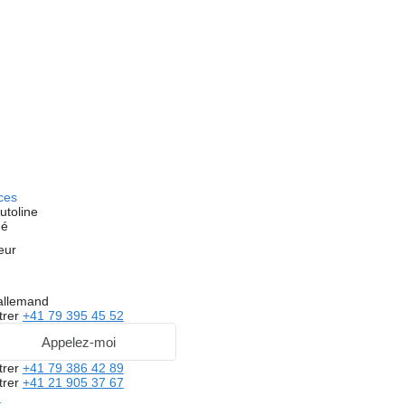
ces
utoline
hé
eur
 allemand
trer
+41 79 395 45 52
Appelez-moi
trer
+41 79 386 42 89
trer
+41 21 905 37 67
m