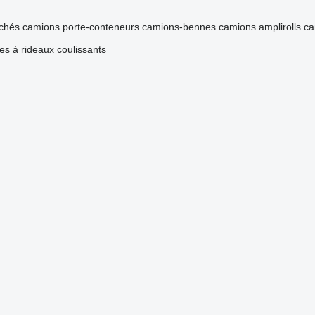
chés
camions porte-conteneurs
camions-bennes
camions amplirolls
ca
s à rideaux coulissants