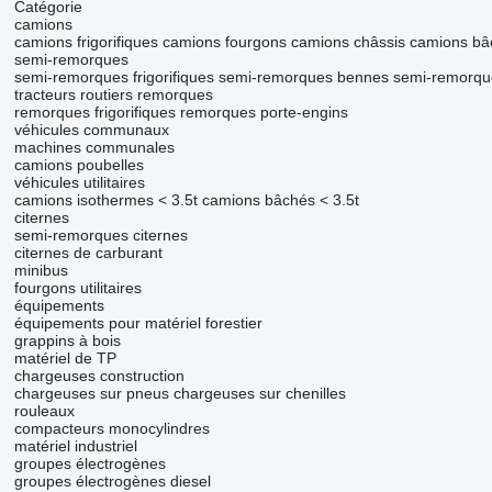
Catégorie
camions
camions frigorifiques
camions fourgons
camions châssis
camions bâ
semi-remorques
semi-remorques frigorifiques
semi-remorques bennes
semi-remorque
tracteurs routiers
remorques
remorques frigorifiques
remorques porte-engins
véhicules communaux
machines communales
camions poubelles
véhicules utilitaires
camions isothermes < 3.5t
camions bâchés < 3.5t
citernes
semi-remorques citernes
citernes de carburant
minibus
fourgons utilitaires
équipements
équipements pour matériel forestier
grappins à bois
matériel de TP
chargeuses construction
chargeuses sur pneus
chargeuses sur chenilles
rouleaux
compacteurs monocylindres
matériel industriel
groupes électrogènes
groupes électrogènes diesel