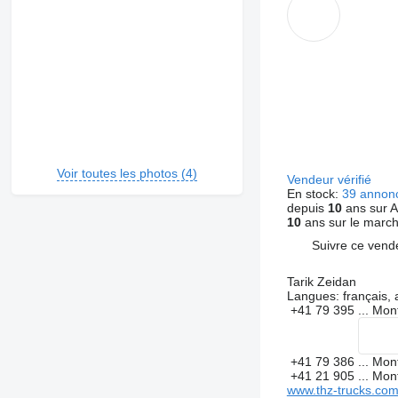
Voir toutes les photos (4)
Vendeur vérifié
En stock:
39 annon
depuis
10
ans sur A
10
ans sur le marc
Suivre ce vend
Tarik Zeidan
Langues:
français,
+41 79 395 ...
Mon
+41 79 386 ...
Mon
+41 21 905 ...
Mon
www.thz-trucks.co