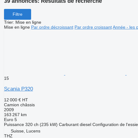
39 annonces:
Résultats de recherche
Filtre
Trier
:
Mise en ligne
Mise en ligne
Par ordre décroissant
Par ordre croissant
Année - les 
15
Scania P320
12 000 €
HT
Camion châssis
2009
163 267 km
Euro 5
Puissance
320 ch (235 kW)
Carburant
diesel
Configuration de l'essi
Suisse, Lucens
THZ