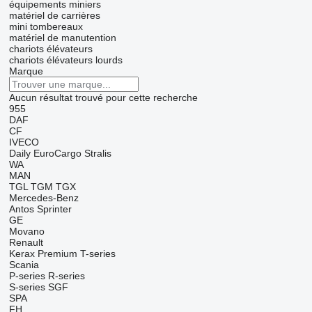
équipements miniers
matériel de carrières
mini tombereaux
matériel de manutention
chariots élévateurs
chariots élévateurs lourds
Marque
Aucun résultat trouvé pour cette recherche
955
DAF
CF
IVECO
Daily
EuroCargo
Stralis
WA
MAN
TGL
TGM
TGX
Mercedes-Benz
Antos
Sprinter
GE
Movano
Renault
Kerax
Premium
T-series
Scania
P-series
R-series
S-series
SGF
SPA
FH