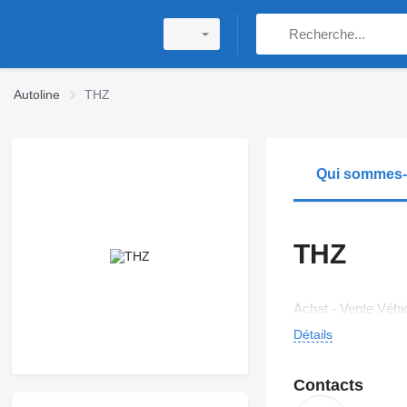
Autoline
THZ
Qui sommes
THZ
Achat - Vente Véh
Détails
Contacts