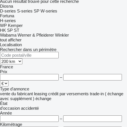
Aucun résultat trouvé pour cette recherche
Diosna
D-series
S-series
SP
W-series
Fortuna
H-series
WP Kemper
HK
SP
ST
Wabama
Werner & Pfleiderer
Winkler
tout afficher
Localisation
Rechercher dans un périmètre
France
Prix
–
Type d'annonce
vente
du fabricant
leasing
crédit
par versements
trade-in ( échange
avec supplément )
échange
État
d'occasion
accidenté
Année
–
Kilométrage