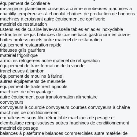
équipement de confiserie
mélangeurs planétaires
cuiseurs à crème
enrobeuses
machines à
chantilly
tempéreuses à chocolat
chaînes de production de bonbons
machines à croissant
autre équipement de confiserie
matériel de restauration
ustensiles de cuisine
lave-vaisselle
tables en acier inoxydable
extracteurs de jus
balances de cuisine
bacs gastronormes
ouvre-
boîtes professionnels
autre matériel de restauration
équipement restauration rapide
friteuses
grils
gaufriers
matériel frigorifique
armoires réfrigérées
autre matériel de réfrigération
équipement de transformation de la viande
trancheuses à jambon
équipement de moulins à farine
autres équipements de meunerie
équipement de traitement agricole
machines de dénoyautage
autre équipement pour transformation alimentaire
convoyeurs
convoyeurs à courroie
convoyeurs courbes
convoyeurs à chaîne
machines de conditionnement
emballeuses sous film rétractable
machines de pesage et
d'emballage
remplisseuses
autres machines de conditionnement
matériel de pesage
balances à plateforme
balances commerciales
autre matériel de