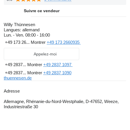
have made us the specialist in bakery technology. At our location
in D-47652 Weeze we have a permanent exhibition of more than
Suivre ce vendeur
600 second-hand bakery machines.
Willy Thünnesen
We can offer the machines as they come in or completely
Langues:
allemand
Lun. - Ven.
08:00 - 16:00
reconditioned and repainted. During repair machines are
+49 173 26...
Montrer
+49 173 2660935
dismantled and defective parts are renewed. Electricity and
voltage can be adjusted to different national standards. After the
Appelez-moi
overhaul the machines are repainted. Individual colour schemes
+49 2837...
Montrer
+49 2837 1097
can be considered according to the RAL colour chart.
+49 2837...
Montrer
+49 2837 1090
thuennesen.de
Likewise you can offer us your redundant bakery machines.
We are looking forward to your inquiries.
Adresse
Willy Thünnesen
Allemagne, Rhénanie-du-Nord-Westphalie, D-47652, Weeze,
Industriestraße 30