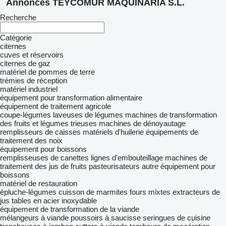
Annonces TEYCOMUR MAQUINARIA S.L.
Recherche
Catégorie
citernes
cuves et réservoirs
citernes de gaz
matériel de pommes de terre
trémies de réception
matériel industriel
équipement pour transformation alimentaire
équipement de traitement agricole
coupe-légumes
laveuses de légumes
machines de transformation
des fruits et légumes
trieuses
machines de dénoyautage
remplisseurs de caisses
matériels d'huilerie
équipements de
traitement des noix
équipement pour boissons
remplisseuses de canettes
lignes d'embouteillage
machines de
traitement des jus de fruits
pasteurisateurs
autre équipement pour
boissons
matériel de restauration
épluche-légumes
cuisson de marmites
fours mixtes
extracteurs de
jus
tables en acier inoxydable
équipement de transformation de la viande
mélangeurs à viande
poussoirs à saucisse
seringues de cuisine