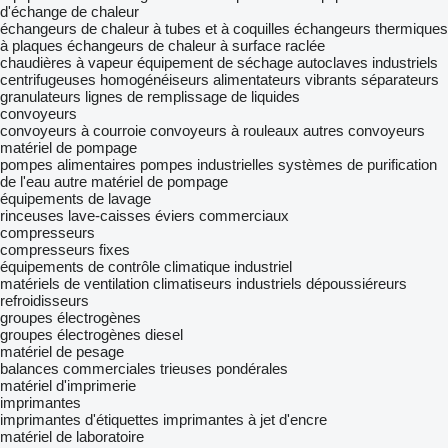
d'échange de chaleur
échangeurs de chaleur à tubes et à coquilles
échangeurs thermiques
à plaques
échangeurs de chaleur à surface raclée
chaudières à vapeur
équipement de séchage
autoclaves industriels
centrifugeuses
homogénéiseurs
alimentateurs vibrants
séparateurs
granulateurs
lignes de remplissage de liquides
convoyeurs
convoyeurs à courroie
convoyeurs à rouleaux
autres convoyeurs
matériel de pompage
pompes alimentaires
pompes industrielles
systèmes de purification
de l'eau
autre matériel de pompage
équipements de lavage
rinceuses
lave-caisses
éviers commerciaux
compresseurs
compresseurs fixes
équipements de contrôle climatique industriel
matériels de ventilation
climatiseurs industriels
dépoussiéreurs
refroidisseurs
groupes électrogènes
groupes électrogènes diesel
matériel de pesage
balances commerciales
trieuses pondérales
matériel d'imprimerie
imprimantes
imprimantes d'étiquettes
imprimantes à jet d'encre
matériel de laboratoire