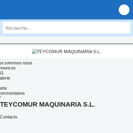
ui sommes-nous
nnonces
43
alerie
arte
ommentaires
7
TEYCOMUR MAQUINARIA S.L.
Contacts