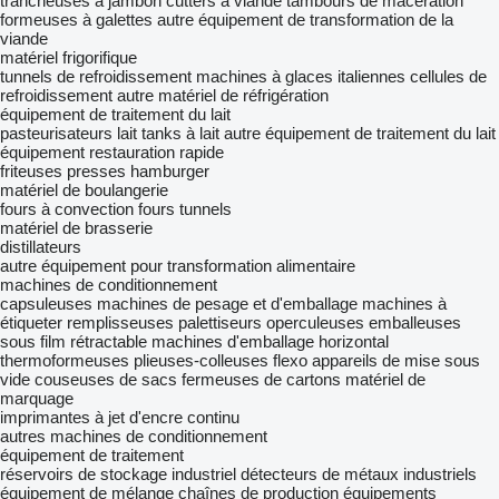
trancheuses à jambon
cutters à viande
tambours de macération
formeuses à galettes
autre équipement de transformation de la
viande
matériel frigorifique
tunnels de refroidissement
machines à glaces italiennes
cellules de
refroidissement
autre matériel de réfrigération
équipement de traitement du lait
pasteurisateurs lait
tanks à lait
autre équipement de traitement du lait
équipement restauration rapide
friteuses
presses hamburger
matériel de boulangerie
fours à convection
fours tunnels
matériel de brasserie
distillateurs
autre équipement pour transformation alimentaire
machines de conditionnement
capsuleuses
machines de pesage et d'emballage
machines à
étiqueter
remplisseuses
palettiseurs
operculeuses
emballeuses
sous film rétractable
machines d'emballage horizontal
thermoformeuses
plieuses-colleuses flexo
appareils de mise sous
vide
couseuses de sacs
fermeuses de cartons
matériel de
marquage
imprimantes à jet d'encre continu
autres machines de conditionnement
équipement de traitement
réservoirs de stockage industriel
détecteurs de métaux industriels
équipement de mélange
chaînes de production
équipements