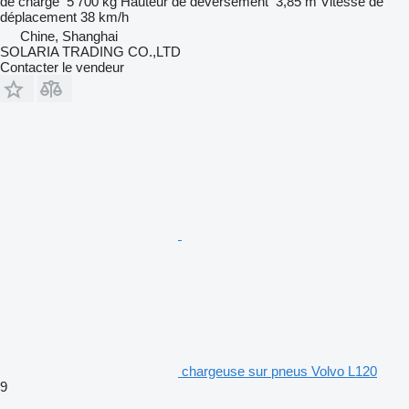
de charge
5 700 kg
Hauteur de déversement
3,85 m
Vitesse de
déplacement
38 km/h
Chine, Shanghai
SOLARIA TRADING CO.,LTD
Contacter le vendeur
chargeuse sur pneus Volvo L120
9