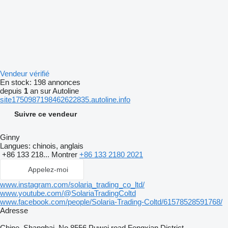
Vendeur vérifié
En stock:
198 annonces
depuis
1
an sur Autoline
site1750987198462622835.autoline.info
Suivre ce vendeur
Ginny
Langues:
chinois, anglais
+86 133 218...
Montrer
+86 133 2180 2021
Appelez-moi
www.instagram.com/solaria_trading_co_ltd/
www.youtube.com/@SolariaTradingColtd
www.facebook.com/people/Solaria-Trading-Coltd/61578528591768/
Adresse
Chine, Shanghai, No.8556,Puwei road,Fengxian District