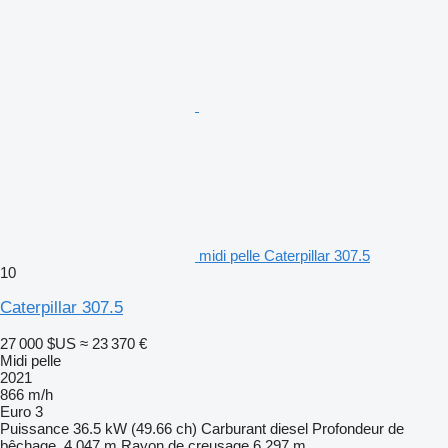
midi pelle Caterpillar 307.5
10
Caterpillar 307.5
27 000 $US
≈ 23 370 €
Midi pelle
2021
866 m/h
Euro 3
Puissance
36.5 kW (49.66 ch)
Carburant
diesel
Profondeur de
bêchage
4,047 m
Rayon de creusage
6,297 m