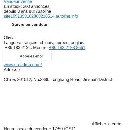
Vendeur vérifié
En stock:
200 annonces
depuis
3
ans sur Autoline
site1691399162863218514.autoline.info
Suivre ce vendeur
Olivia
Langues:
français, chinois, coréen, anglais
+86 183 219...
Montrer
+86 183 2198 8661
Appelez-moi
www.sh-adma.com/
Adresse
Chine, 201512, No.2880 Longhang Road, Jinshan District
Afficher la carte
Heure locale du vendeur: 17:50 (CST)