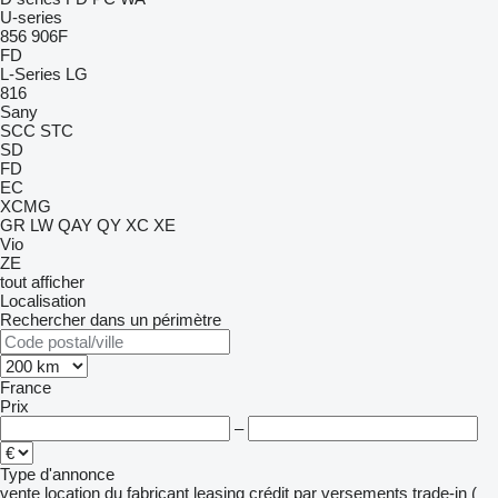
U-series
856
906F
FD
L-Series
LG
816
Sany
SCC
STC
SD
FD
EC
XCMG
GR
LW
QAY
QY
XC
XE
Vio
ZE
tout afficher
Localisation
Rechercher dans un périmètre
France
Prix
–
Type d'annonce
vente
location
du fabricant
leasing
crédit
par versements
trade-in (