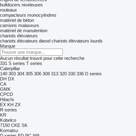
bulldozers
niveleuses
rouleaux
compacteurs monocylindres
matériel de béton
camions malaxeurs
matériel de manutention
chariots élévateurs
chariots élévateurs diesel
chariots élévateurs lourds
Marque
Aucun résultat trouvé pour cette recherche
331
S series
T series
Caterpillar
140
303
304
305
306
308
313
320
330
336
D series
DH
DX
CA
GMK
CPCD
Hitachi
EX
KH
ZX
R-series
KR
Kobelco
7150
CKE
SK
Komatsu
D series
FD
PC
WA