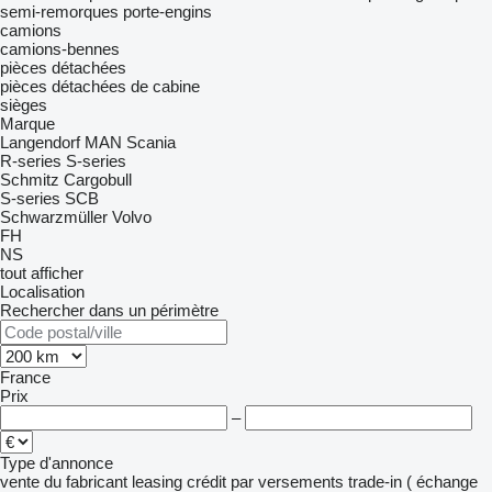
semi-remorques porte-engins
camions
camions-bennes
pièces détachées
pièces détachées de cabine
sièges
Marque
Langendorf
MAN
Scania
R-series
S-series
Schmitz Cargobull
S-series
SCB
Schwarzmüller
Volvo
FH
NS
tout afficher
Localisation
Rechercher dans un périmètre
France
Prix
–
Type d'annonce
vente
du fabricant
leasing
crédit
par versements
trade-in ( échange