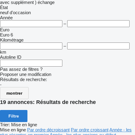
avec supplément )
échange
État
neuf
d'occasion
Année
–
Euro
Euro 6
Kilométrage
–
km
Autoline ID
Pas assez de filtres ?
Proposer une modification
Résultats de recherche:
-
montrer
19 annonces:
Résultats de recherche
Filtre
Trier
:
Mise en ligne
Mise en ligne
Par ordre décroissant
Par ordre croissant
Année - les
plus récentes en premier
Année - les plus anciens au début