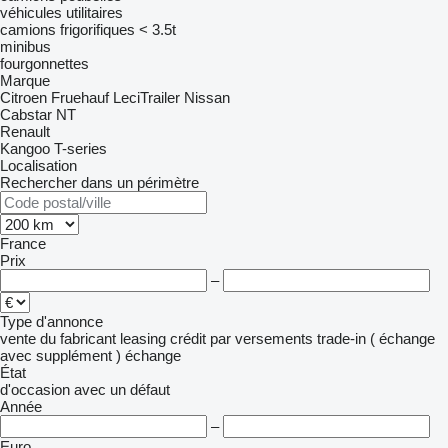
véhicules utilitaires
camions frigorifiques < 3.5t
minibus
fourgonnettes
Marque
Citroen
Fruehauf
LeciTrailer
Nissan
Cabstar
NT
Renault
Kangoo
T-series
Localisation
Rechercher dans un périmètre
France
Prix
–
Type d'annonce
vente
du fabricant
leasing
crédit
par versements
trade-in ( échange
avec supplément )
échange
État
d'occasion
avec un défaut
Année
–
Euro