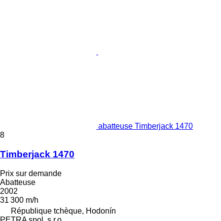
abatteuse Timberjack 1470
8
Timberjack 1470
Prix sur demande
Abatteuse
2002
31 300 m/h
République tchèque, Hodonín
PETRA spol. s.r.o.