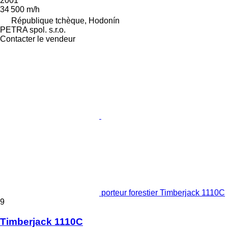
2001
34 500 m/h
République tchèque, Hodonín
PETRA spol. s.r.o.
Contacter le vendeur
porteur forestier Timberjack 1110C
9
Timberjack 1110C