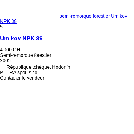
semi-remorque forestier Umikov
NPK 39
5
Umikov NPK 39
4 000 €
HT
Semi-remorque forestier
2005
République tchèque, Hodonín
PETRA spol. s.r.o.
Contacter le vendeur