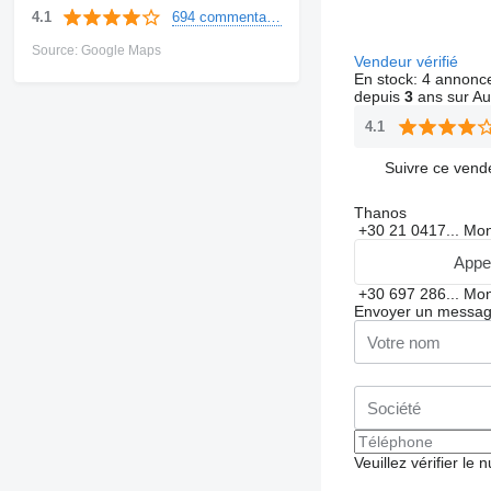
694 commentaires
4.1
Source: Google Maps
Vendeur vérifié
En stock:
4 annonc
depuis
3
ans sur Au
4.1
Suivre ce vend
Thanos
+30 21 0417...
Mon
Appe
+30 697 286...
Mon
Envoyer un messa
Veuillez vérifier le