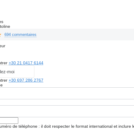
es
toline
694 commentaires
eur
trer
+30 21 0417 6144
lez-moi
trer
+30 697 286 2767
ge
 numéro de téléphone : il doit respecter le format international et inclure