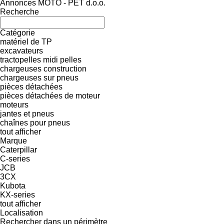
Annonces MOTO - PET d.o.o.
Recherche
Catégorie
matériel de TP
excavateurs
tractopelles
midi pelles
chargeuses construction
chargeuses sur pneus
pièces détachées
pièces détachées de moteur
moteurs
jantes et pneus
chaînes pour pneus
tout afficher
Marque
Caterpillar
C-series
JCB
3CX
Kubota
KX-series
tout afficher
Localisation
Rechercher dans un périmètre