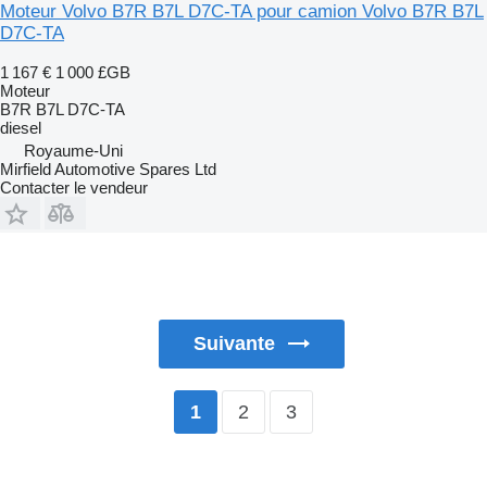
Moteur Volvo B7R B7L D7C-TA pour camion Volvo B7R B7L
D7C-TA
1 167 €
1 000 £GB
Moteur
B7R B7L D7C-TA
diesel
Royaume-Uni
Mirfield Automotive Spares Ltd
Contacter le vendeur
Suivante
2
3
1