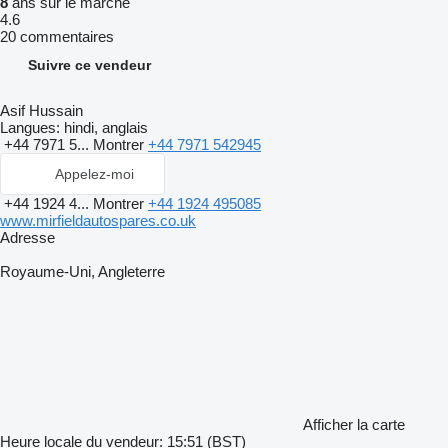
8
ans sur le marché
4.6
20 commentaires
Suivre ce vendeur
Asif Hussain
Langues:
hindi, anglais
+44 7971 5...
Montrer
+44 7971 542945
Appelez-moi
+44 1924 4...
Montrer
+44 1924 495085
www.mirfieldautospares.co.uk
Adresse
Royaume-Uni, Angleterre
Afficher la carte
Heure locale du vendeur: 15:51 (BST)