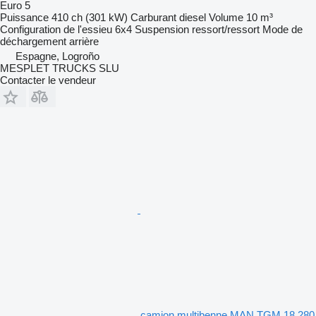
Euro 5
Puissance
410 ch (301 kW)
Carburant
diesel
Volume
10 m³
Configuration de l'essieu
6x4
Suspension
ressort/ressort
Mode de
déchargement
arrière
Espagne, Logroño
MESPLET TRUCKS SLU
Contacter le vendeur
camion multibenne MAN TGM 18.280