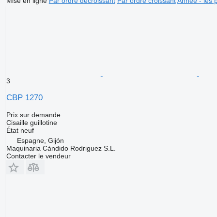
Mise en ligne
Par ordre décroissant
Par ordre croissant
Année - les 
3
CBP 1270
Prix sur demande
Cisaille guillotine
État
neuf
Espagne, Gijón
Maquinaria Cándido Rodriguez S.L.
Contacter le vendeur