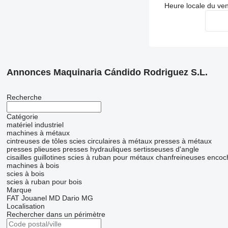
Heure locale du ve
Annonces Maquinaria Cándido Rodriguez S.L.
Recherche
Catégorie
matériel industriel
machines à métaux
cintreuses de tôles
scies circulaires à métaux
presses à métaux
presses plieuses
presses hydrauliques
sertisseuses d'angle
cisailles guillotines
scies à ruban pour métaux
chanfreineuses
encoc
machines à bois
scies à bois
scies à ruban pour bois
Marque
FAT
Jouanel
MD Dario
MG
Localisation
Rechercher dans un périmètre