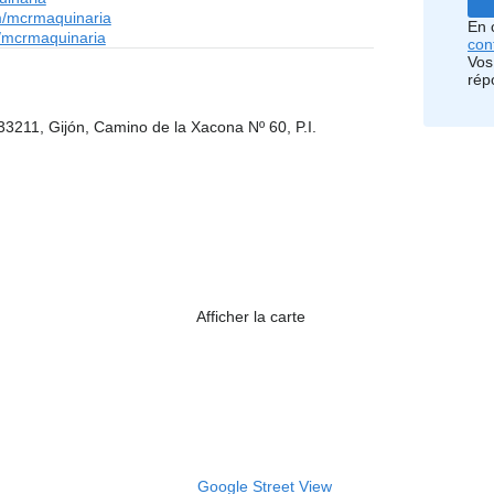
/mcrmaquinaria
En 
/mcrmaquinaria
conf
Vos
rép
33211, Gijón, Camino de la Xacona Nº 60, P.I.
Afficher la carte
Google Street View