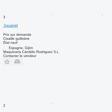
3
Jouanel
Prix sur demande
Cisaille guillotine
État
neuf
Espagne, Gijón
Maquinaria Cándido Rodriguez S.L.
Contacter le vendeur
2