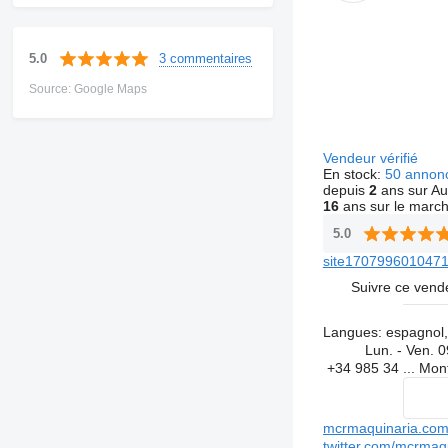
3 commentaires
5.0
Source: Google Maps
Vendeur vérifié
En stock:
50 annon
depuis
2
ans sur Au
16
ans sur le marc
5.0
site1707996010471
Suivre ce vend
Langues:
espagnol,
Lun. - Ven.
0
+34 985 34 ...
Mon
mcrmaquinaria.co
twitter.com/mcrmaq