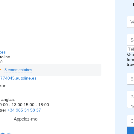
ces
Veui
toline
for
hé
tra
3 commentaires
774045.autoline.es
eur
 anglais
9:00 - 13:00 15:00 - 18:00
trer
+34 985 34 58 37
Appelez-moi
m
uinaria