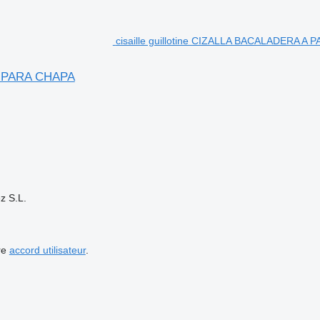
cisaille guillotine CIZALLA BACALADERA 
A PARA CHAPA
z S.L.
re
accord utilisateur
.