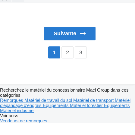
Suivante
2
3
1
Recherchez le matériel du concessionnaire Maci Group dans ces
catégories
Remorques
Matériel de travail du sol
Matériel de transport
Matériel
d'épandage d'engrais
Équipements
Matériel forestier
Équipements
Matériel industriel
Voir aussi
Vendeurs de remorques