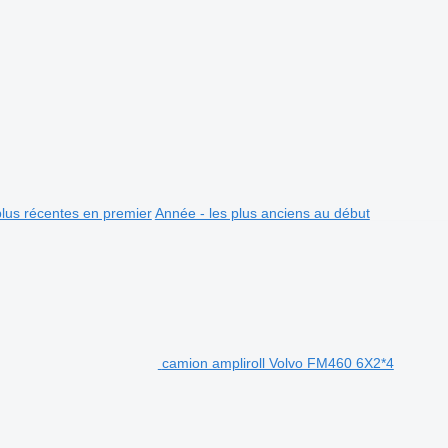
plus récentes en premier
Année - les plus anciens au début
camion ampliroll Volvo FM460 6X2*4