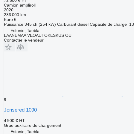
72 500 €
HT
Camion ampliroll
2020
236 000 km
Euro 6
Puissance
345 ch (254 kW)
Carburant
diesel
Capacité de charge
13
Estonie, Taebla
LAANEMAA VEOAUTOKESKUS OU
Contacter le vendeur
9
Jonsered 1090
4 900 €
HT
Grue auxiliaire de chargement
Estonie, Taebla