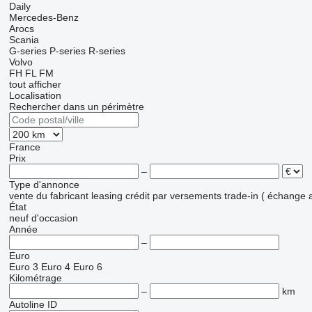
Daily
Mercedes-Benz
Arocs
Scania
G-series
P-series
R-series
Volvo
FH
FL
FM
tout afficher
Localisation
Rechercher dans un périmètre
France
Prix
–
Type d'annonce
vente
du fabricant
leasing
crédit
par versements
trade-in ( échange 
État
neuf
d'occasion
Année
–
Euro
Euro 3
Euro 4
Euro 6
Kilométrage
–
km
Autoline ID