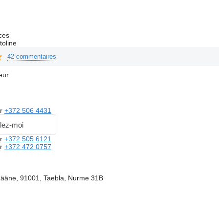
ces
toline
42 commentaires
eur
er
+372 506 4431
lez-moi
er
+372 505 6121
er
+372 472 0757
Lääne, 91001, Taebla, Nurme 31B