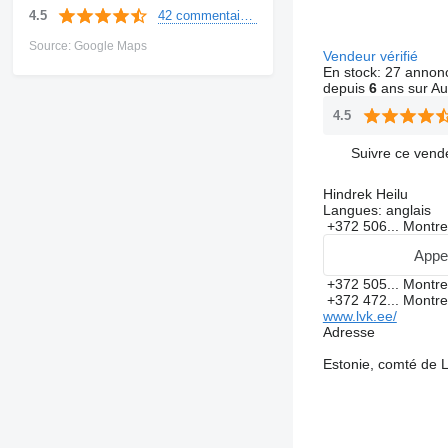
42 commentaires
4.5
Source: Google Maps
Vendeur vérifié
En stock:
27 annon
depuis
6
ans sur Au
4.5
Suivre ce vend
Hindrek Heilu
Langues:
anglais
+372 506...
Montr
Appe
+372 505...
Montr
+372 472...
Montr
www.lvk.ee/
Adresse
Estonie, comté de 