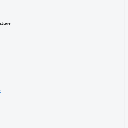
tique
0