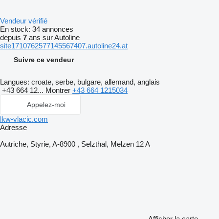
Vendeur vérifié
En stock:
34 annonces
depuis
7
ans sur Autoline
site1710762577145567407.autoline24.at
Suivre ce vendeur
Langues:
croate, serbe, bulgare, allemand, anglais
+43 664 12...
Montrer
+43 664 1215034
Appelez-moi
lkw-vlacic.com
Adresse
Autriche, Styrie, A-8900 , Selzthal, Melzen 12 A
Afficher la carte