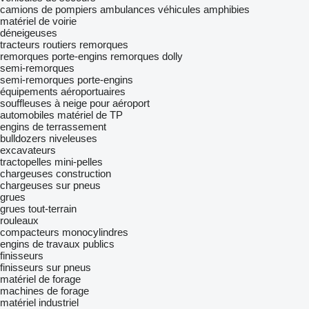
camions de pompiers
ambulances
véhicules amphibies
matériel de voirie
déneigeuses
tracteurs routiers
remorques
remorques porte-engins
remorques dolly
semi-remorques
semi-remorques porte-engins
équipements aéroportuaires
souffleuses à neige pour aéroport
automobiles
matériel de TP
engins de terrassement
bulldozers
niveleuses
excavateurs
tractopelles
mini-pelles
chargeuses construction
chargeuses sur pneus
grues
grues tout-terrain
rouleaux
compacteurs monocylindres
engins de travaux publics
finisseurs
finisseurs sur pneus
matériel de forage
machines de forage
matériel industriel