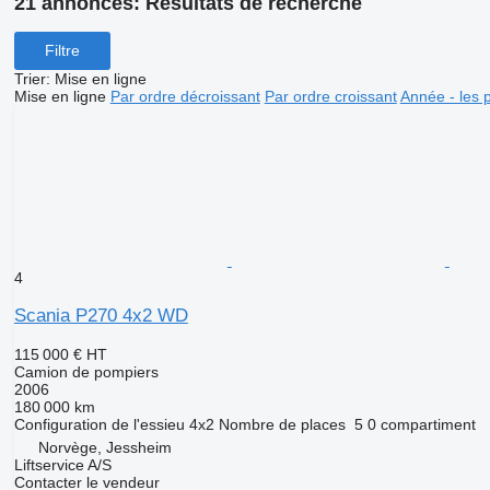
21 annonces:
Résultats de recherche
Filtre
Trier
:
Mise en ligne
Mise en ligne
Par ordre décroissant
Par ordre croissant
Année - les 
4
Scania P270 4x2 WD
115 000 €
HT
Camion de pompiers
2006
180 000 km
Configuration de l'essieu
4x2
Nombre de places
5
0 compartiment
Norvège, Jessheim
Liftservice A/S
Contacter le vendeur