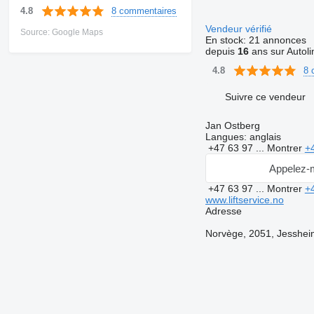
8 commentaires
4.8
Vendeur vérifié
Source: Google Maps
En stock:
21 annonces
depuis
16
ans sur Autoli
8 
4.8
Suivre ce vendeur
Jan Ostberg
Langues:
anglais
+47 63 97 ...
Montrer
+
Appelez-
+47 63 97 ...
Montrer
+
www.liftservice.no
Adresse
Norvège, 2051, Jessheim