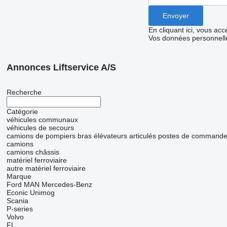
En cliquant ici, vous ac
Vos données personnelle
Annonces Liftservice A/S
Recherche
Catégorie
véhicules communaux
véhicules de secours
camions de pompiers
bras élévateurs articulés
postes de commande
camions
camions châssis
matériel ferroviaire
autre matériel ferroviaire
Marque
Ford
MAN
Mercedes-Benz
Econic
Unimog
Scania
P-series
Volvo
FL