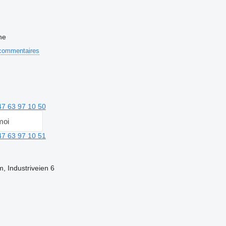
ne
commentaires
47 63 97 10 50
moi
47 63 97 10 51
, Industriveien 6