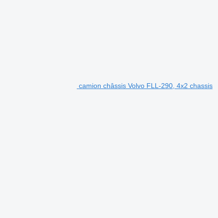
camion châssis Volvo FLL-290, 4x2 chassis