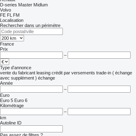
D-series
Master
Midlum
Volvo
FE
FL
FM
Localisation
Rechercher dans un périmètre
France
Prix
–
Type d'annonce
vente
du fabricant
leasing
crédit
par versements
trade-in ( échange
avec supplément )
échange
Année
–
Euro
Euro 5
Euro 6
Kilométrage
–
km
Autoline ID
Pas assez de filtres ?