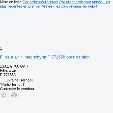
Mise en ligne
Par ordre décroissant
Par ordre croissant
Année - les
plus récentes en premier
Année - les plus anciens au début
1
Filtre à air Nimechchyna P 771558 pour camion
13,61 €
700 UAH
Filtre à air
P 771558
Ukraine, Ternopil
"Parts-Ternopil"
Contacter le vendeur