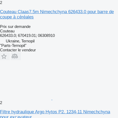
2
Couteau Claas7.5m Nimechchyna 626433.0 pour barre de
coupe à céréales
Prix sur demande
Couteau
626433.0; 670419.01; 06308910
Ukraine, Ternopil
"Parts-Ternopil"
Contacter le vendeur
2
Filtre hydraulique Argo Hytos P2. 1234-11 Nimechchyna
pour excavateur