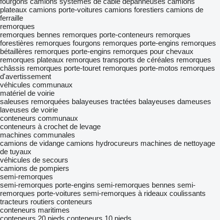
fourgons
camions systèmes de câble
dépanneuses
camions
plateaux
camions porte-voitures
camions forestiers
camions de
ferraille
remorques
remorques bennes
remorques porte-conteneurs
remorques
forestières
remorques fourgons
remorques porte-engins
remorques
bétaillères
remorques porte-engins
remorques pour chevaux
remorques plateaux
remorques transports de céréales
remorques
châssis
remorques porte-touret
remorques porte-motos
remorques
d'avertissement
véhicules communaux
matériel de voirie
saleuses remorquées
balayeuses tractées
balayeuses
dameuses
laveuses de voirie
conteneurs communaux
conteneurs à crochet de levage
machines communales
camions de vidange
camions hydrocureurs
machines de nettoyage
de tuyaux
véhicules de secours
camions de pompiers
semi-remorques
semi-remorques porte-engins
semi-remorques bennes
semi-
remorques porte-voitures
semi-remorques à rideaux coulissants
tracteurs routiers
conteneurs
conteneurs maritimes
conteneurs 20 pieds
conteneurs 10 pieds