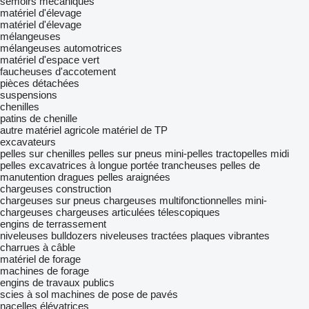
semoirs mécaniques
matériel d'élevage
matériel d'élevage
mélangeuses
mélangeuses automotrices
matériel d'espace vert
faucheuses d'accotement
pièces détachées
suspensions
chenilles
patins de chenille
autre matériel agricole
matériel de TP
excavateurs
pelles sur chenilles
pelles sur pneus
mini-pelles
tractopelles
midi
pelles
excavatrices à longue portée
trancheuses
pelles de
manutention
dragues
pelles araignées
chargeuses construction
chargeuses sur pneus
chargeuses multifonctionnelles
mini-
chargeuses
chargeuses articulées télescopiques
engins de terrassement
niveleuses
bulldozers
niveleuses tractées
plaques vibrantes
charrues à câble
matériel de forage
machines de forage
engins de travaux publics
scies à sol
machines de pose de pavés
nacelles élévatrices