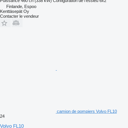
Puissance
460 ch (338 kW)
Configuration de l'essieu
6x2
Finlande, Espoo
Kenttäsepät Oy
Contacter le vendeur
camion de pompiers Volvo FL10
24
Volvo FL10