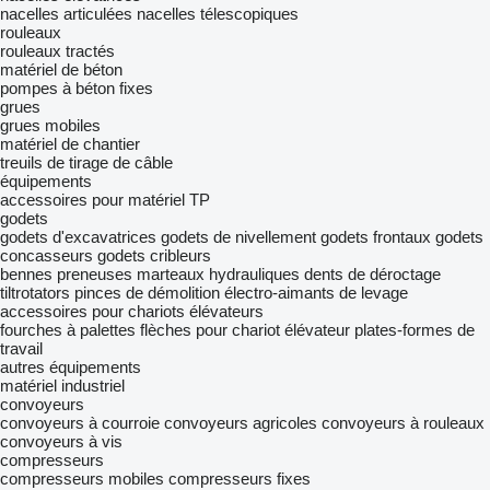
nacelles articulées
nacelles télescopiques
rouleaux
rouleaux tractés
matériel de béton
pompes à béton fixes
grues
grues mobiles
matériel de chantier
treuils de tirage de câble
équipements
accessoires pour matériel TP
godets
godets d'excavatrices
godets de nivellement
godets frontaux
godets
concasseurs
godets cribleurs
bennes preneuses
marteaux hydrauliques
dents de déroctage
tiltrotators
pinces de démolition
électro-aimants de levage
accessoires pour chariots élévateurs
fourches à palettes
flèches pour chariot élévateur
plates-formes de
travail
autres équipements
matériel industriel
convoyeurs
convoyeurs à courroie
convoyeurs agricoles
convoyeurs à rouleaux
convoyeurs à vis
compresseurs
compresseurs mobiles
compresseurs fixes