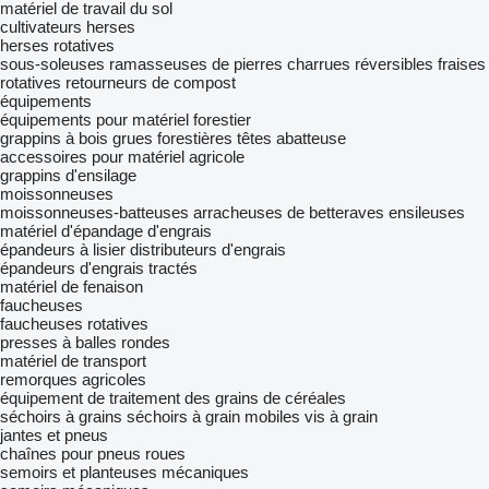
matériel de travail du sol
cultivateurs
herses
herses rotatives
sous-soleuses
ramasseuses de pierres
charrues réversibles
fraises
rotatives
retourneurs de compost
équipements
équipements pour matériel forestier
grappins à bois
grues forestières
têtes abatteuse
accessoires pour matériel agricole
grappins d'ensilage
moissonneuses
moissonneuses-batteuses
arracheuses de betteraves
ensileuses
matériel d'épandage d'engrais
épandeurs à lisier
distributeurs d'engrais
épandeurs d'engrais tractés
matériel de fenaison
faucheuses
faucheuses rotatives
presses à balles rondes
matériel de transport
remorques agricoles
équipement de traitement des grains de céréales
séchoirs à grains
séchoirs à grain mobiles
vis à grain
jantes et pneus
chaînes pour pneus
roues
semoirs et planteuses mécaniques