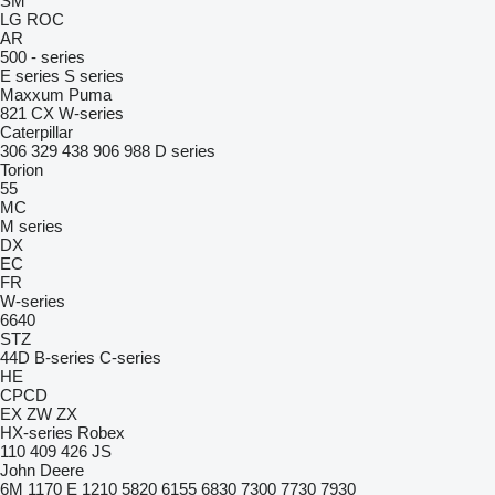
SM
LG
ROC
AR
500 - series
E series
S series
Maxxum
Puma
821
CX
W-series
Caterpillar
306
329
438
906
988
D series
Torion
55
MC
M series
DX
EC
FR
W-series
6640
STZ
44D
B-series
C-series
HE
CPCD
EX
ZW
ZX
HX-series
Robex
110
409
426
JS
John Deere
6M
1170 E
1210
5820
6155
6830
7300
7730
7930