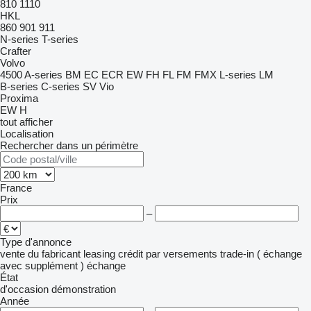
810
1110
HKL
860
901
911
N-series
T-series
Crafter
Volvo
4500
A-series
BM
EC
ECR
EW
FH
FL
FM
FMX
L-series
LM
B-series
C-series
SV
Vio
Proxima
EW
H
tout afficher
Localisation
Rechercher dans un périmètre
France
Prix
–
Type d'annonce
vente
du fabricant
leasing
crédit
par versements
trade-in ( échange
avec supplément )
échange
État
d'occasion
démonstration
Année