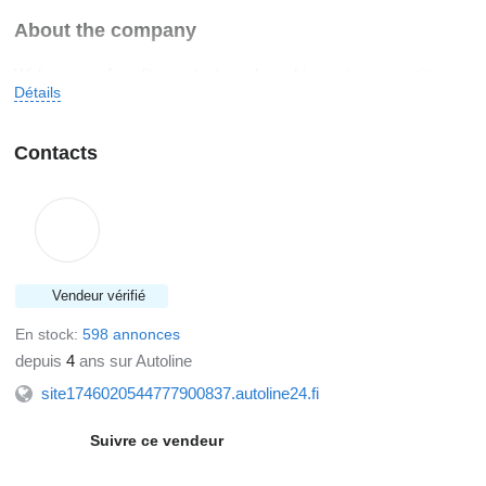
About the company
Wide range of quality products and machines at a competitive
Détails
price. We also sell, forward and trade all kinds of machines and
provide financing whenever needed.
Contacts
Vendeur vérifié
En stock:
598 annonces
depuis
4
ans sur Autoline
site1746020544777900837.autoline24.fi
Suivre ce vendeur