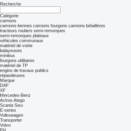
Recherche
Catégorie
camions
camions-bennes
camions fourgons
camions bétaillères
tracteurs routiers
semi-remorques
semi-remorques plateaux
véhicules communaux
matériel de voirie
balayeuses
minibus
fourgons utilitaires
matériel de TP
engins de travaux publics
répandeuses
Marque
DAF
XF
Mercedes-Benz
Actros
Atego
Scania
Sisu
E-series
Volkswagen
Transporter
Volvo
FH